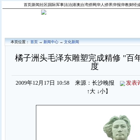
首页
|
新闻
|
社区
|
国际
|
军事
|
法治
|
港澳
|
台湾
|
侨网
|
华人
|
侨界
|
华报
|
华教
|
财经
|
本页位置：
首页
→
新闻中心
→
文化新闻
橘子洲头毛泽东雕塑完成精修 "百年
度
2009年12月17日 10:58 来源：长沙晚报
发表
↑大
↓小
】