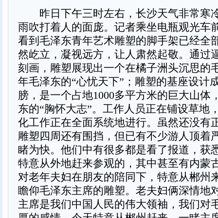
昨日下午三时左右，长沙天气非常寒冷
雨吹打着人的面庞。记者乘坐电瓶观光车
看到毛泽东青年艺术雕塑的脚手架已经全
然屹立，凝视远方，让人肃然起敬。通过
刻画，雕塑展现出一个在橘子洲头沉思的
年毛泽东的“心忧天下”；雕塑的基座设计
膀，是一个占地1000多平方米的巨大山体
东的“胸怀大志”。工作人员正在铺设草地
化工作正在全面系统地进行。虽然还没有
雕塑四周还有围挡，但已有不少游人顶着
睹为快。他们中有很多都是看了报道，获
特意从外地赶来参观的，其中甚至有内蒙
对老年夫妇在朋友的陪同下，特意从郴州
瞻仰毛泽东主席的雕塑。老夫妇俩深情地对
主席是我们中国人民的伟大领袖，我们对
厚的感情。今天特意从郴州赶来，一睹主