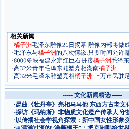
相关新闻
·
橘
子
洲
毛泽东雕像26日揭幕 雕像内部将做
·
毛泽东与
橘
子
洲
的八次情缘:只要时间允许
·
8000多块福建永定红巨石拼接
橘
子
洲
毛泽
·
高32米青年毛泽东雕塑亮相湖南
橘
子
洲
·
高32米毛泽东雕塑亮相
橘
子
洲
上万市民驻
----- 文化新闻精选 -----
·
昆曲《牡丹亭》亮相马耳他 东西方古老文
·
探访《玛纳斯》非物质文化遗产传承人 守
·
以传播社会学视角探索：新中国女性形象
·
漂洋过海的“洋美猴王”：把京剧唱给世