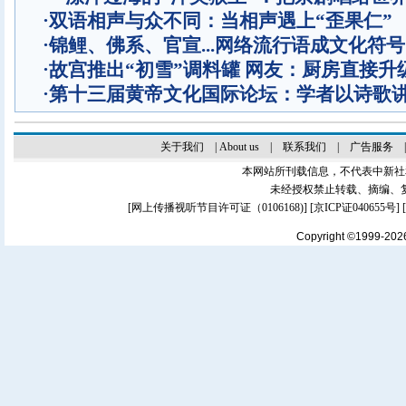
·
双语相声与众不同：当相声遇上“歪果仁”
·
锦鲤、佛系、官宣...网络流行语成文化符号
·
故宫推出“初雪”调料罐 网友：厨房直接升
·
第十三届黄帝文化国际论坛：学者以诗歌
关于我们
|
About us
|
联系我们
|
广告服务
本网站所刊载信息，不代表中新社
未经授权禁止转载、摘编、
[
网上传播视听节目许可证（0106168)
] [
京ICP证040655号
]
Copyright ©1999-20