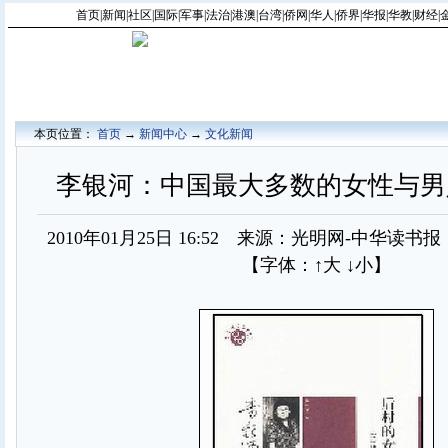
首页
|
新闻
|
社区
|
国际
|
军事
|
法治
|
港澳
|
台湾
|
侨网
|
华人
|
侨界
|
华报
|
华教
|
财经
|
本页位置：
首页
→
新闻中心
→
文化新闻
李银河：中国最大多数的女性与男
2010年01月25日 16:52 来源：光明网-中华读书
【字体：
↑大
↓小
】