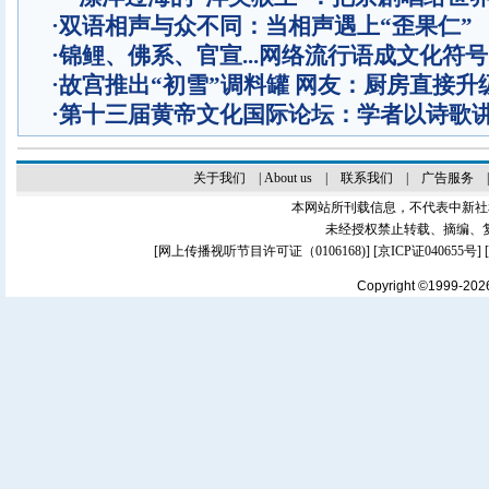
·
双语相声与众不同：当相声遇上“歪果仁”
·
锦鲤、佛系、官宣...网络流行语成文化符号
·
故宫推出“初雪”调料罐 网友：厨房直接升
·
第十三届黄帝文化国际论坛：学者以诗歌
关于我们
|
About us
|
联系我们
|
广告服务
本网站所刊载信息，不代表中新社
未经授权禁止转载、摘编、
[
网上传播视听节目许可证（0106168)
] [
京ICP证040655号
]
Copyright ©1999-20