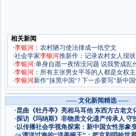
相关新闻
·
李
银
河
：农村陋习使法律成一纸空文
·
社会学家
李
银
河
推新作：记录农村女人现状
·
李
银
河
:单身自愿一夜情没问题 说我赞成乱
·
李
银
河
：所有主张男女平等的人都是女权主
·
李
银
河
新作"抹黑中国"? 下一步要写"新中国
----- 文化新闻精选 -----
·
昆曲《牡丹亭》亮相马耳他 东西方古老文
·
探访《玛纳斯》非物质文化遗产传承人 守
·
以传播社会学视角探索：新中国女性形象
·
漂洋过海的“洋美猴王”：把京剧唱给世