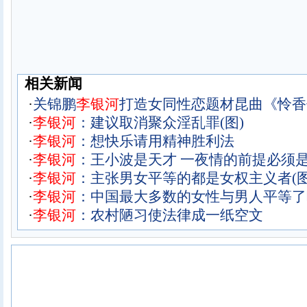
相关新闻
·
关锦鹏
李
银
河
打造女同性恋题材昆曲《怜香
·
李
银
河
：建议取消聚众淫乱罪(图)
·
李
银
河
：想快乐请用精神胜利法
·
李
银
河
：王小波是天才 一夜情的前提必须
·
李
银
河
：主张男女平等的都是女权主义者(图
·
李
银
河
：中国最大多数的女性与男人平等了
·
李
银
河
：农村陋习使法律成一纸空文