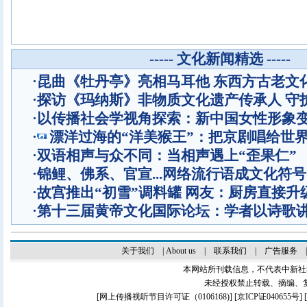
----- 文化新闻精选 -----
·
昆曲《牡丹亭》亮相马耳他 东西方古老文
·
探访《玛纳斯》非物质文化遗产传承人 守
·
以传播社会学视角探索：新中国女性形象
·
漂洋过海的“洋美猴王”：把京剧唱给世
·
双语相声与众不同：当相声遇上“歪果仁”
·
锦鲤、佛系、官宣...网络流行语成文化符号
·
故宫推出“初雪”调料罐 网友：厨房直接升
·
第十三届黄帝文化国际论坛：学者以诗歌
关于我们
|
About us
|
联系我们
|
广告服务
本网站所刊载信息，不代表中新社
未经授权禁止转载、摘编、
[
网上传播视听节目许可证（0106168)
] [
京ICP证040655号
]