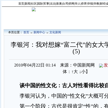
首页
|
新闻
|
社区
|
国际
|
军事
|
法治
|
港澳
|
台湾
|
侨网
|
华人
|
侨界
|
华报
|
华教
|
财经
|
本页位置：
首页
→
新闻中心
→
文化新闻
李银河：我对想嫁“富二代”的女大
(5)
2010年04月22日 01:14 来源：中国新闻网
发
体：
↑大
↓小
】
谈中国的性文化：古人对性看得比较
李银河认为，中国的“性文化”大概可
第一个阶段：古代是很肯定“性”的，