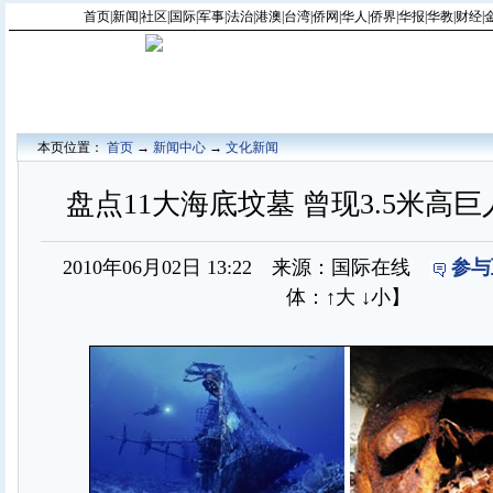
首页
|
新闻
|
社区
|
国际
|
军事
|
法治
|
港澳
|
台湾
|
侨网
|
华人
|
侨界
|
华报
|
华教
|
财经
|
本页位置：
首页
→
新闻中心
→
文化新闻
盘点11大海底坟墓 曾现3.5米高巨
2010年06月02日 13:22 来源：国际在线
参与
体：
↑大
↓小
】