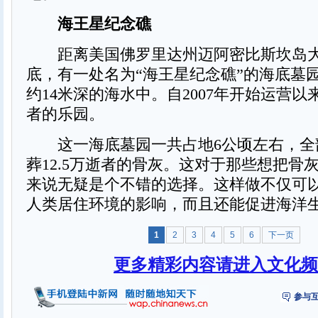
海王星纪念礁
距离美国佛罗里达州迈阿密比斯坎岛大
底，有一处名为“海王星纪念礁”的海底墓
约14米深的海水中。自2007年开始运营
者的乐园。
这一海底墓园一共占地6公顷左右，全
葬12.5万逝者的骨灰。这对于那些想把骨
来说无疑是个不错的选择。这样做不仅可
人类居住环境的影响，而且还能促进海洋
1
2
3
4
5
6
下一页
更多精彩内容请进入文化频
参与互