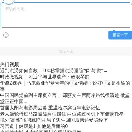
畅言一下
暂无评论
热门视频
遇到洪涝如何自救，100秒掌握洪涝避险“躲”与“防”→
时政微视频丨习近平与世界遗产：鼓浪琴韵
华裔Z视界｜马来西亚华裔青年的中文情结：说好中文是很酷的
事
中国国民党前副主席夏立言： 郑丽文主席两岸路线很清楚 做堂
堂正正中国...
首届太阳岛电影周启幕 重温哈尔滨百年电影记忆
老人坐轮椅过马路被隔离柱挡住 两位路过司机下车俯身托举
境外“高薪”招聘藏陷阱 男子逃生回国后亲述受骗经历
习言道｜健康是1 其他是后面的0