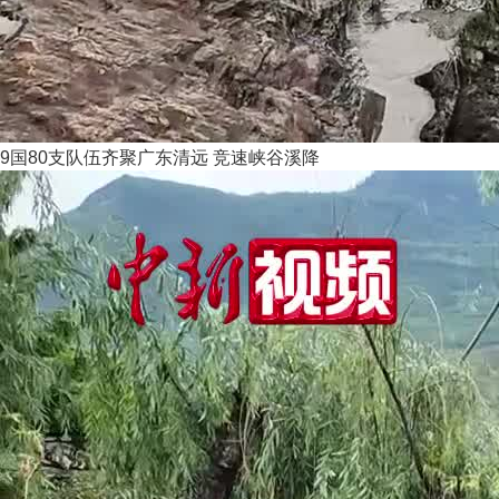
9国80支队伍齐聚广东清远 竞速峡谷溪降