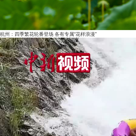
杭州：四季繁花轮番登场 各有专属“花样浪漫”