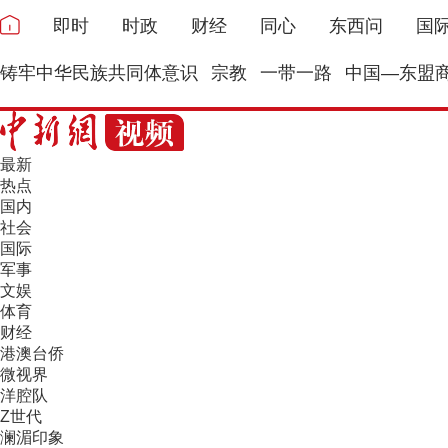
即时
时政
财经
同心
东西问
国
铸牢中华民族共同体意识
宗教
一带一路
中国—东盟
最新
热点
国内
社会
国际
军事
文娱
体育
财经
港澳台侨
微视界
洋腔队
Z世代
澜湄印象