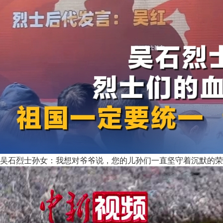
吴石烈士孙女：我想对爷爷说，您的儿孙们一直坚守着沉默的荣