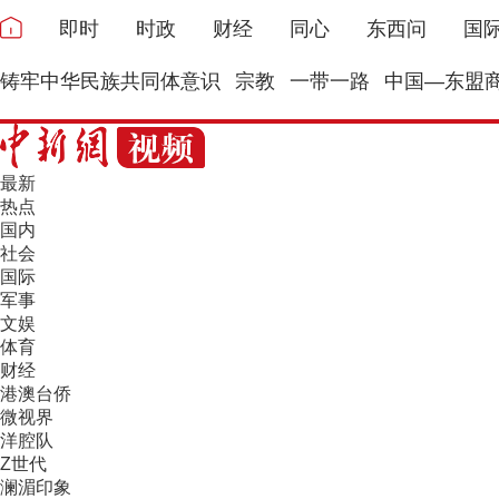
即时
时政
财经
同心
东西问
国
铸牢中华民族共同体意识
宗教
一带一路
中国—东盟
最新
热点
国内
社会
国际
军事
文娱
体育
财经
港澳台侨
微视界
洋腔队
Z世代
澜湄印象