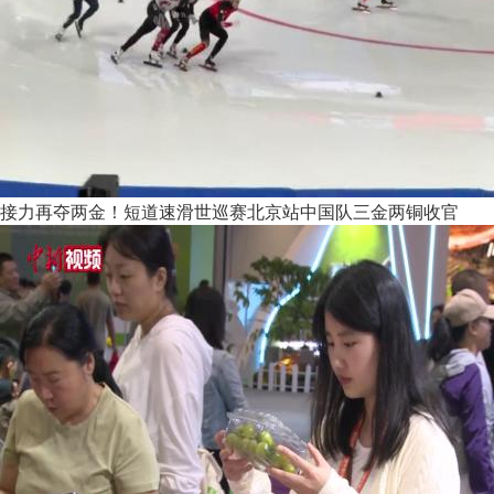
接力再夺两金！短道速滑世巡赛北京站中国队三金两铜收官