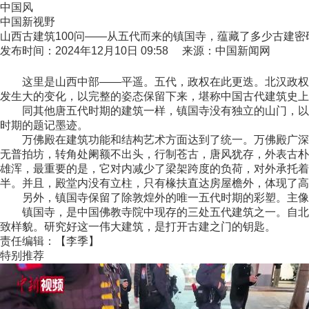
中国风
中国新视野
山西古建筑100问——从五代而来的镇国寺，蕴藏了多少古建密
发布时间：2024年12月10日 09:58 来源：中国新闻网
这里是山西中部——平遥。五代，政权在此更迭。北汉政权无
发生大的变化，以完整的姿态保留下来，堪称中国古代建筑史上
同其他唐五代时期的建筑一样，镇国寺没有独立的山门，以可
时期的题记墨迹。
万佛殿在建筑功能和结构艺术方面达到了统一。万佛殿广深各三间
无普拍坊，转角处阑额不出头，行制苍古，唐风犹存，外表古朴
雄浑，最重要的是，它对内减少了梁架跨度的负荷，对外承托着
半。并且，殿堂内没有立柱，只有椽扶直达房屋檐外，体现了高
另外，镇国寺保留了除敦煌外的唯一五代时期的彩塑。主像为
镇国寺，是中国佛教寺院中现存的三处五代建筑之一。自北汉
致样貌。研究好这一伟大建筑，是打开古建之门的钥匙。
责任编辑：【李季】
特别推荐