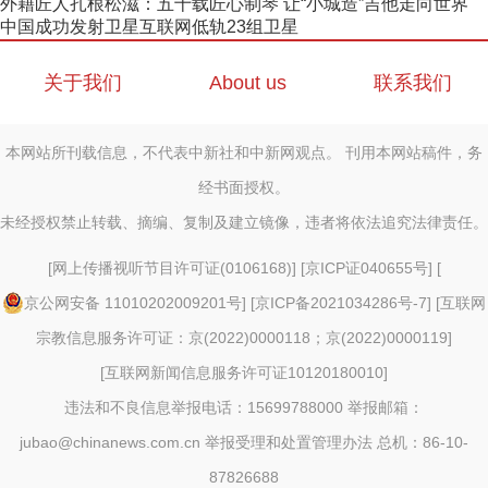
外籍匠人扎根松滋：五十载匠心制琴 让“小城造”吉他走向世界
中国成功发射卫星互联网低轨23组卫星
关于我们
About us
联系我们
本网站所刊载信息，不代表中新社和中新网观点。 刊用本网站稿件，务
经书面授权。
未经授权禁止转载、摘编、复制及建立镜像，违者将依法追究法律责任。
[
网上传播视听节目许可证(0106168)
] [
京ICP证040655号
] [
京公网安备 11010202009201号
] [
京ICP备2021034286号-7
] [
互联网
宗教信息服务许可证：京(2022)0000118；京(2022)0000119
]
[
互联网新闻信息服务许可证10120180010
]
违法和不良信息举报电话：15699788000 举报邮箱：
jubao@chinanews.com.cn
举报受理和处置管理办法
总机：86-10-
87826688