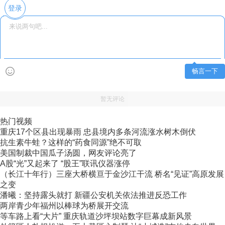
登录
畅言一下
暂无评论
热门视频
重庆17个区县出现暴雨 忠县境内多条河流涨水树木倒伏
抗生素牛蛙？这样的“药食同源”绝不可取
美国制裁中国瓜子汤圆，网友评论亮了
A股“光”又起来了 “股王”联讯仪器涨停
（长江十年行）三座大桥横亘于金沙江干流 桥名“见证”高原发展
之变
潘曦：坚持露头就打 新疆公安机关依法推进反恐工作
两岸青少年福州以棒球为桥展开交流
等车路上看“大片” 重庆轨道沙坪坝站数字巨幕成新风景