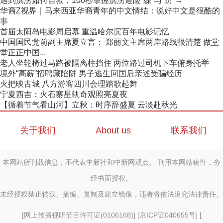
遇到洪涝如何自救，100秒掌握洪涝避险“躲”与“防”→
华裔Z视界｜马来西亚华裔青年的中文情结：说好中文是很酷的
事
首届太阳岛电影周启幕 重温哈尔滨百年电影记忆
中国国民党前副主席夏立言： 郑丽文主席两岸路线很清楚 做堂
堂正正中国...
老人坐轮椅过马路被隔离柱挡住 两位路过司机下车俯身托举
境外“高薪”招聘藏陷阱 男子逃生回国后亲述受骗经历
火把映古城 八方游客四川会理踏歌起舞
宁夏西吉：火石寨星轨奇观照亮夏夜
【循着节气看山河】立秋：时序辞盛夏 云淡赴秋光
关于我们
About us
联系我们
本网站所刊载信息，不代表中新社和中新网观点。 刊用本网站稿件，务
经书面授权。
未经授权禁止转载、摘编、复制及建立镜像，违者将依法追究法律责任。
[
网上传播视听节目许可证(0106168)
] [
京ICP证040655号
] [