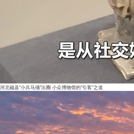
河北磁县“小兵马俑”出圈 小众博物馆的“引客”之道