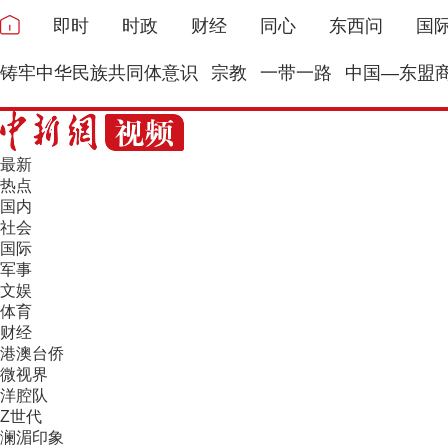
即时
时政
财经
同心
东西问
国
铸牢中华民族共同体意识
宗教
一带一路
中国—东盟
最新
热点
国内
社会
国际
军事
文娱
体育
财经
港澳台侨
微视界
洋腔队
Z世代
澜湄印象