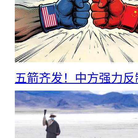
五箭齐发！中方强力反