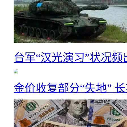
台军“汉光演习”状况频
金价收复部分“失地” 