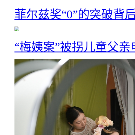
菲尔兹奖“0”的突破背
“梅姨案”被拐儿童父