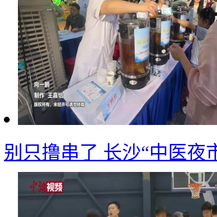
别只撸串了 长沙“中医夜