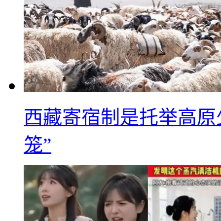
西藏寄宿制是托举高原
笼”