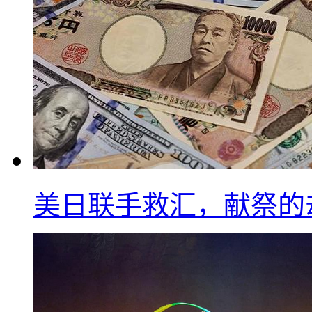
美日联手救汇，献祭的