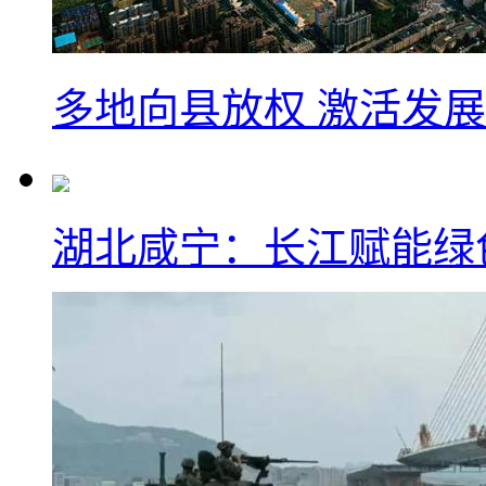
多地向县放权 激活发
湖北咸宁：长江赋能绿