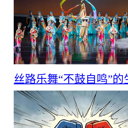
丝路乐舞“不鼓自鸣”