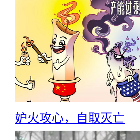
妒火攻心，自取灭亡