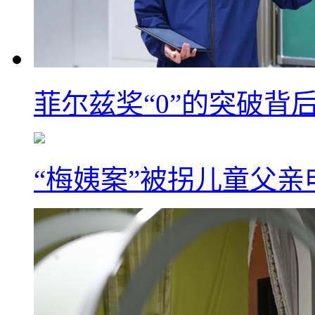
菲尔兹奖“0”的突破背
“梅姨案”被拐儿童父