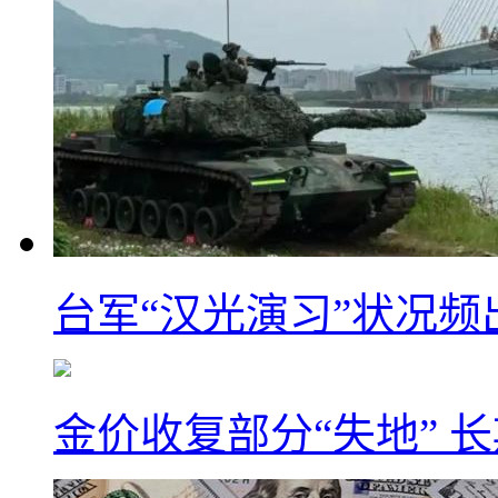
台军“汉光演习”状况频
金价收复部分“失地” 