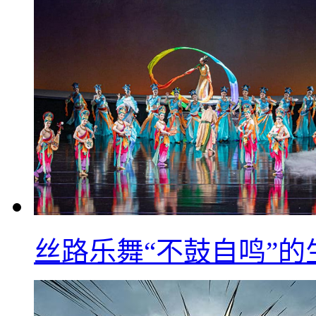
丝路乐舞“不鼓自鸣”