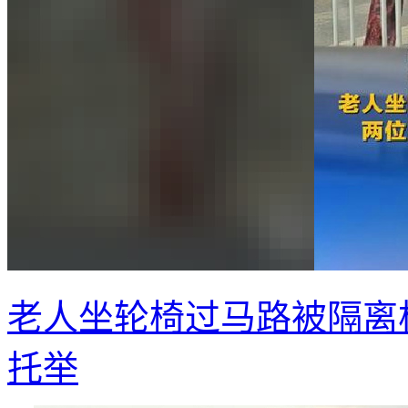
老人坐轮椅过马路被隔离
托举