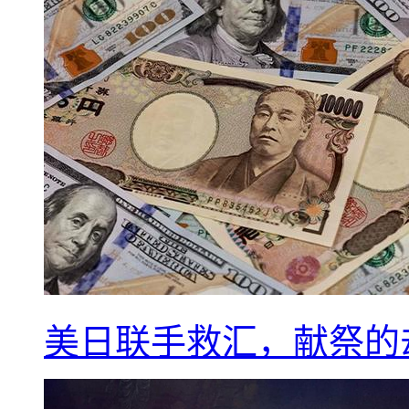
美日联手救汇，献祭的