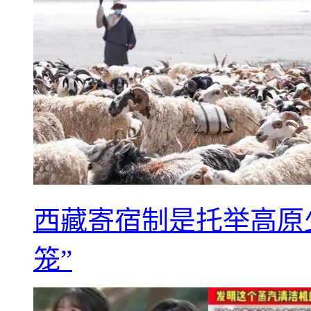
西藏寄宿制是托举高原
笼”