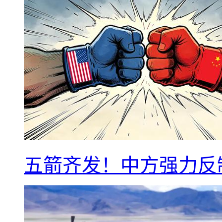
五箭齐发！中方强力反