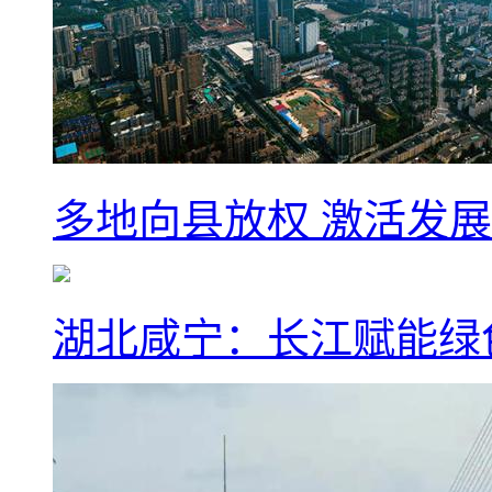
多地向县放权 激活发
湖北咸宁：长江赋能绿