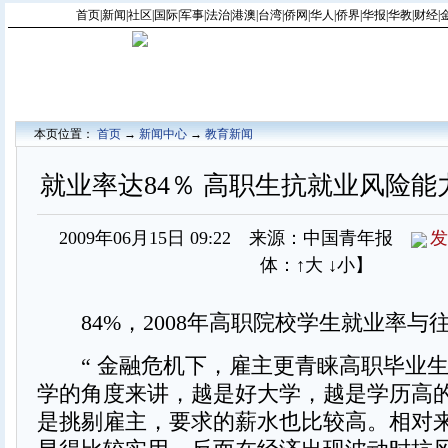
首页
|
新闻
|
社区
|
国际
|
军事
|
法治
|
港澳
|
台湾
|
侨网
|
华人
|
侨界
|
华报
|
华教
|
财经
|
本页位置：
首页
→
新闻中心
→
教育新闻
就业率达84％ 高职生抗就业风险
2009年06月15日 09:22 来源：中国青年报
发
体：
↑大
↓小
】
84%，2008年高职院校学生就业率与
“ 金融危机下，雇主更青睐高职毕业生
学的角度来讲，越是好大学，越是学历高
是挑剔雇主，要求的薪水也比较高。相对