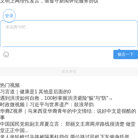
文明上网理性发言，请遵守新闻评论服务协议
登录
畅言一下
暂无评论
热门视频
习言道｜健康是1 其他是后面的0
遇到洪涝如何自救，100秒掌握洪涝避险“躲”与“防”→
时政微视频丨习近平与世界遗产：鼓浪琴韵
华裔Z视界｜马来西亚华裔青年的中文情结：说好中文是很酷的
事
中国国民党前副主席夏立言： 郑丽文主席两岸路线很清楚 做堂
堂正正中国...
老人坐轮椅过马路被隔离柱挡住 两位路过司机下车俯身托举