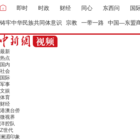
即时
时政
财经
同心
东西问
国
铸牢中华民族共同体意识
宗教
一带一路
中国—东盟
最新
热点
国内
社会
国际
军事
文娱
体育
财经
港澳台侨
微视界
洋腔队
Z世代
澜湄印象