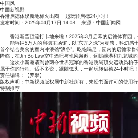
中国风
中国新视野
香港启德体娱新地标火出圈 一起玩转启德24小时！
发布时间：2025年04月17日 14:08 来源：中国新闻网
香港新晋顶流打卡地来啦！2025年3月启幕的启德体育园，
能容纳5万人的启德主场馆，以“东方之珠”为灵感，科幻感十足；
首个结合美食的室内冲浪馆“浪谷”。吃饱喝足，园内的启德零售
降临，在Jin Bo Law空中酒吧与晚风邂逅，远眺维港和九龙城
这次小新邀请到曾两夺世界冠军的香港跳绳顶尖运动员柏仔，
属于你的行程。话不多说，跟随镜头，一起玩转启德24小时吧！(
责任编辑：【罗攀】
版权声明：中新视频版权属中新社所有，未经书面许可的使用行
特别推荐