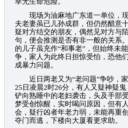
幸无生命危险。
现场为油麻地广东道一单位，现
夫老妻虽已儿孙成群，但仍然醋意
疑对方结交的朋友，偶然见对方与
句，便会推测是否有非一般的关系
的儿子虽充作“和事老”，但始终未
争，家人为此终日担惊受怕，恐他
成暴力问题。
近日两老又为“老问题”争吵，家
25日凌晨2时26分，有人又疑神疑
铲向熟睡中的老妇袭击，头及手部
梦受创惊醒，实时喝问原因，但有
会，疑行凶者年老力弱，未能再重
夺门而逃，下楼向大厦看更求助。