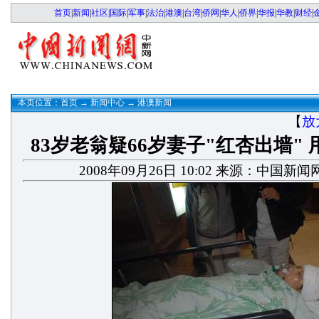
首页
|
新闻
|
社区
|
国际
|
军事
|
法治
|
港澳
|
台湾
|
侨网
|
华人
|
侨界
|
华报
|
华教
|
财经
|
本页位置：
首页
→
新闻中心
→
港澳新闻
【
放
83岁老翁疑66岁妻子"红杏出墙"
2008年09月26日 10:02 来源：中国新闻