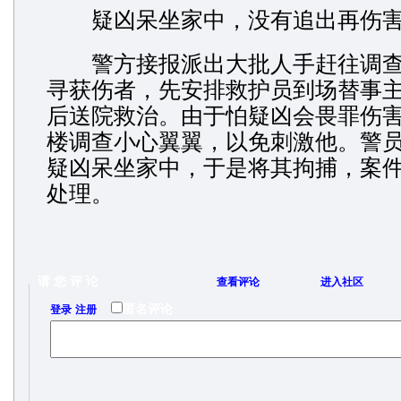
疑凶呆坐家中，没有追出再伤害
警方接报派出大批人手赶往调查
寻获伤者，先安排救护员到场替事
后送院救治。由于怕疑凶会畏罪伤
楼调查小心翼翼，以免刺激他。警
疑凶呆坐家中，于是将其拘捕，案
处理。
请 您 评 论
查看评论
进入社区
/
匿名评论
登录
注册