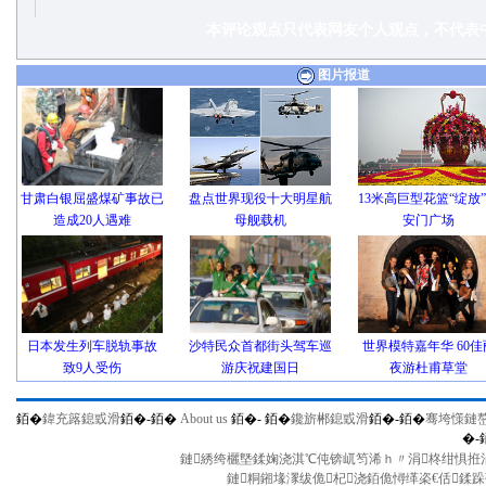
本评论观点只代表网友个人观点，不代表中
图片报道
甘肃白银屈盛煤矿事故已
盘点世界现役十大明星航
13米高巨型花篮“绽放
造成20人遇难
母舰载机
安门广场
日本发生列车脱轨事故
沙特民众首都街头驾车巡
世界模特嘉年华 60佳
致9人受伤
游庆祝建国日
夜游杜甫草堂
銆�
鍏充簬鎴戜滑
銆�-
銆�
About us
銆�-
銆�
鑱旂郴鎴戜滑
銆�-
銆�
骞垮憡鏈
�-
鏈綉绔欐墍鍒婅浇淇℃伅锛屼笉浠ｈ〃涓柊绀惧拰涓
鏈粡鎺堟潈绂佹杞浇銆佹憳缂栥€佸