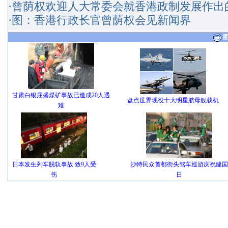
·
曾荫权欢迎人大常委会就香港政制发展作出
·
图：香港行政长官曾荫权会见新闻界
甘肃白银屈盛煤矿事故已造成20人遇
盘点世界现役十大明星航母舰载机
难
日本发生列车脱轨事故 致9人受
沙特民众首都街头驾车巡游庆祝建国
伤
日