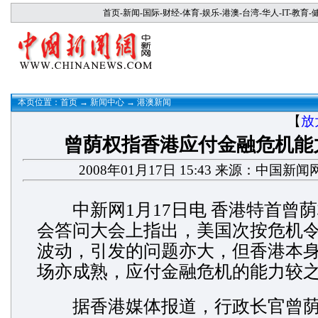
首页
-
新闻
-
国际
-
财经
-
体育
-
娱乐
-
港澳
-
台湾
-
华人
-
IT
-
教育
-
本页位置：
首页
→
新闻中心
→
港澳新闻
【
放
曾荫权指香港应付金融危机能
2008年01月17日 15:43 来源：中国新闻
中新网1月17日电 香港特首曾荫
会答问大会上指出，美国次按危机
波动，引发的问题亦大，但香港本
场亦成熟，应付金融危机的能力较
据香港媒体报道，行政长官曾荫