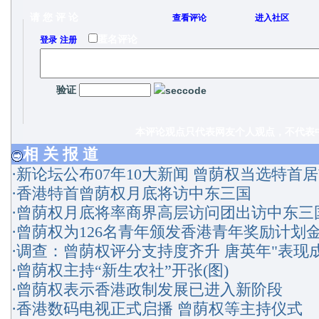
请 您 评 论
查看评论
进入社区
/
匿名评论
登录
注册
验证
本评论观点只代表网友个人观点，不代表中
相 关 报 道
·
新论坛公布07年10大新闻 曾荫权当选特首居
·
香港特首曾荫权月底将访中东三国
·
曾荫权月底将率商界高层访问团出访中东三
·
曾荫权为126名青年颁发香港青年奖励计划
·
调查：曾荫权评分支持度齐升 唐英年"表现成
·
曾荫权主持“新生农社”开张(图)
·
曾荫权表示香港政制发展已进入新阶段
·
香港数码电视正式启播 曾荫权等主持仪式