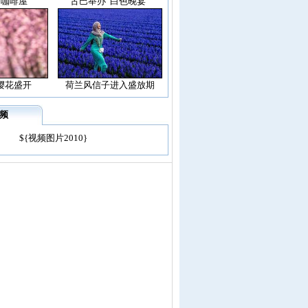
空咖啡屋”
古巴举办“白色晚宴”
樱花盛开
荷兰风信子进入盛放期
频
${视频图片2010}