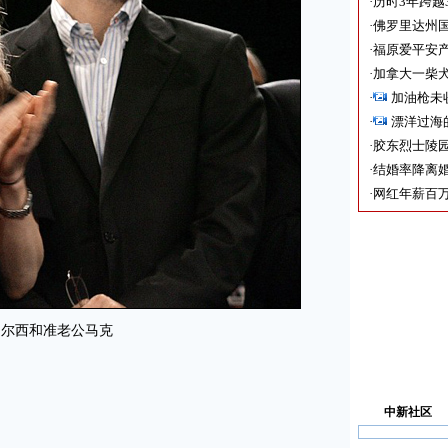
·
历时3年跨越
·
佛罗里达州国
·
福原爱平安产
·
加拿大一柴犬
·
加油枪未
·
漂洋过海
·
胶东烈士陵
·
结婚率降离婚
·
网红年薪百万
切尔西和准老公马克
中新社区