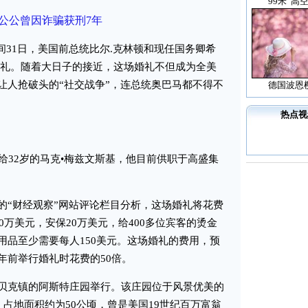
99米“高
公公曾因诈骗获刑7年
间31日，美国前总统比尔.克林顿和现任国务卿希
婚礼。随着大日子的接近，这场婚礼不但成为全美
让人抢破头的“社交战争”，连总统奥巴马都不得不
德国波恩
热点视
32岁的马克•梅兹文斯基，他目前供职于高盛集
“财经观察”网站评论栏目分析，这场婚礼将花费
0万美元，安保20万美元，给400多位宾客的烫金
用品至少需要每人150美元。这场婚礼的费用，预
年前举行婚礼时花费的50倍。
克镇的阿斯特庄园举行。该庄园位于风景优美的
，占地面积约为50公顷，曾是美国19世纪百万富翁