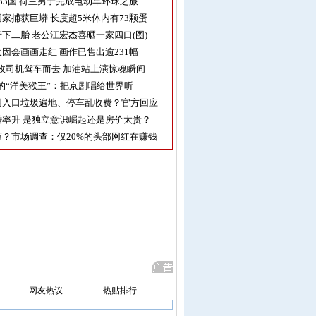
33国 荷兰男子完成电动车环球之旅
家捕获巨蟒 长度超5米体内有73颗蛋
下二胎 老公江宏杰喜晒一家四口(图)
因会画画走红 画作已售出逾231幅
收司机驾车而去 加油站上演惊魂瞬间
的“洋美猴王”：把京剧唱给世界听
园入口垃圾遍地、停车乱收费？官方回应
率升 是独立意识崛起还是房价太贵？
？市场调查：仅20%的头部网红在赚钱
网友热议
热贴排行