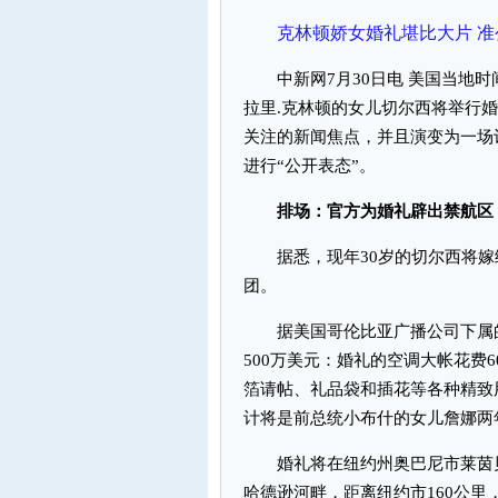
克林顿娇女婚礼堪比大片 准
中新网7月30日电 美国当地时
拉里.克林顿的女儿切尔西将举行
关注的新闻焦点，并且演变为一场
进行“公开表态”。
排场：官方为婚礼辟出禁航区
据悉，现年30岁的切尔西将嫁给
团。
据美国哥伦比亚广播公司下属的
500万美元：婚礼的空调大帐花费6
箔请帖、礼品袋和插花等各种精致
计将是前总统小布什的女儿詹娜两
婚礼将在纽约州奥巴尼市莱茵贝
哈德逊河畔，距离纽约市160公里