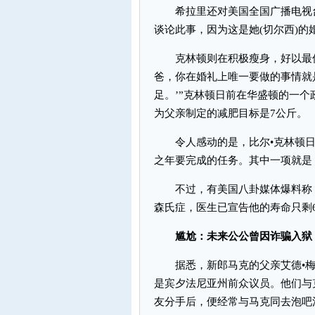
希拉里还对美国全国广播电视台
谈论此事，因为这是她(切尔西)的
克林顿则在积极瘦身，好以最佳
爸，你在婚礼上唯一要做的事情就
足。’”克林顿日前在华盛顿的一个
为父亲制定的减肥目标是7公斤。
令人感动的是，比尔•克林顿日
之年要完成的任务。其中一项就是
不过，有美国八卦媒体爆料称，
森氏症，医生已宣告他的寿命只剩
尴尬：未来公公曾因诈骗入狱
据悉，新郎马克的父亲艾德•梅兹
是宾夕法尼亚州前众议员。他们与克
友分手后，便经常与马克同去泡吧