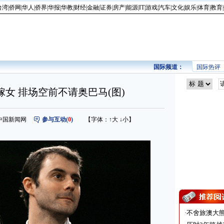
台湾
|
侨网
|
华人
|
侨界
|
华报
|
华教
|
财经
|
金融
|
证券
|
房产
|
能源
|
IT
|
游戏
|
汽车
|
文化
|
娱乐
|
体育
|
教育
|
国际频道：
国际热评
女 排场空前不请奥巴马(图)
来源：中国新闻网
参与互动(
0
)
【字体：
↑大
↓小
】
·
不舍旅澳大