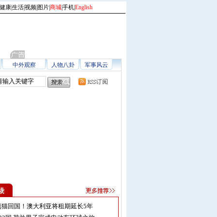
健康
|
生活
|
视频
|
图片
|
商城
|
手机
|
English
中外观察
人物八卦
军事风云
熊猫回国！澳大利亚将租期延长5年