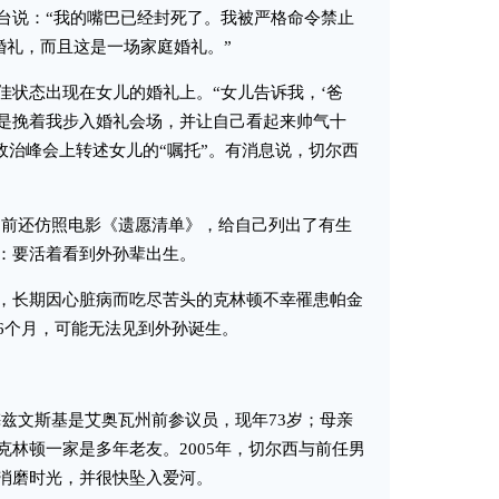
说：“我的嘴巴已经封死了。我被严格命令禁止
婚礼，而且这是一场家庭婚礼。”
状态出现在女儿的婚礼上。“女儿告诉我，‘爸
是挽着我步入婚礼会场，并让自己看起来帅气十
政治峰会上转述女儿的“嘱托”。有消息说，切尔西
前还仿照电影《遗愿清单》，给自己列出了有生
：要活着看到外孙辈出生。
长期因心脏病而吃尽苦头的克林顿不幸罹患帕金
6个月，可能无法见到外孙诞生。
文斯基是艾奥瓦州前参议员，现年73岁；母亲
林顿一家是多年老友。2005年，切尔西与前任男
消磨时光，并很快坠入爱河。