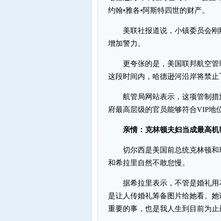
约翰•雅各•阿斯特四世的财产。
美联社报道说，小镇委员会刚刚同
增加警力。
更夸张的是，美国联邦航空管理
这段时间内，哈德逊河沿岸将禁止
航管局网站表示，这项管制措施是
府最高层级的官员能够符合VIP
亲情：克林顿夫妇当成最高机
切尔西是美国前总统克林顿和现
和希拉里自然不敢怠慢。
据希拉里表示，不管是婚礼用花
是让人传婚礼筹备图片给她看。她说
重要的事，也是我人生到目前为止