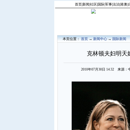
首页
|
新闻
|
社区
|
国际
|
军事
|
法治
|
港澳
|
本页位置：
首页
→
新闻中心
→
国际新闻
克林顿夫妇明天嫁
2010年07月30日 14:32 