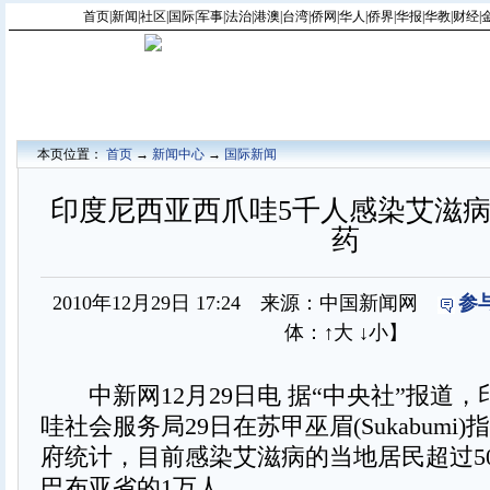
首页
|
新闻
|
社区
|
国际
|
军事
|
法治
|
港澳
|
台湾
|
侨网
|
华人
|
侨界
|
华报
|
华教
|
财经
|
本页位置：
首页
→
新闻中心
→
国际新闻
印度尼西亚西爪哇5千人感染艾滋病
药
2010年12月29日 17:24 来源：中国新闻网
参
体：
↑大
↓小
】
中新网12月29日电 据“中央社”报道，
哇社会服务局29日在苏甲巫眉(Sukabumi
府统计，目前感染艾滋病的当地居民超过50
巴布亚省的1万人。