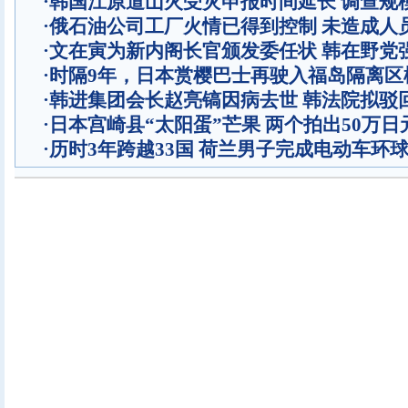
·
韩国江原道山火受灾申报时间延长 调查规
·
俄石油公司工厂火情已得到控制 未造成人
·
文在寅为新内阁长官颁发委任状 韩在野党
·
时隔9年，日本赏樱巴士再驶入福岛隔离区
·
韩进集团会长赵亮镐因病去世 韩法院拟驳
·
日本宫崎县“太阳蛋”芒果 两个拍出50万日
·
历时3年跨越33国 荷兰男子完成电动车环