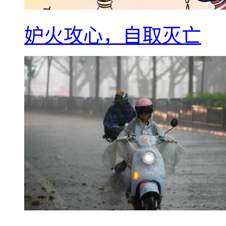
妒火攻心，自取灭亡