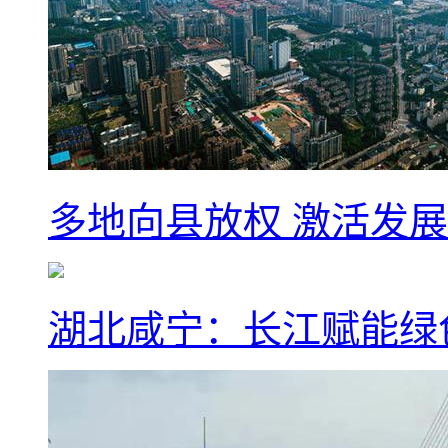
多地向县放权 激活发
湖北咸宁：长江赋能绿