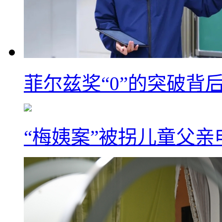
菲尔兹奖“0”的突破背
“梅姨案”被拐儿童父