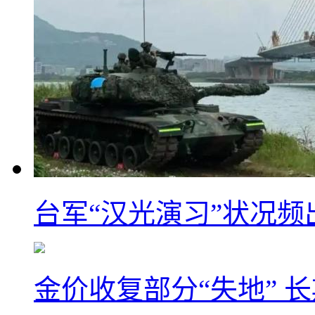
台军“汉光演习”状况频
金价收复部分“失地” 