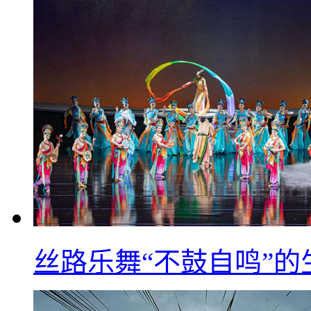
丝路乐舞“不鼓自鸣”