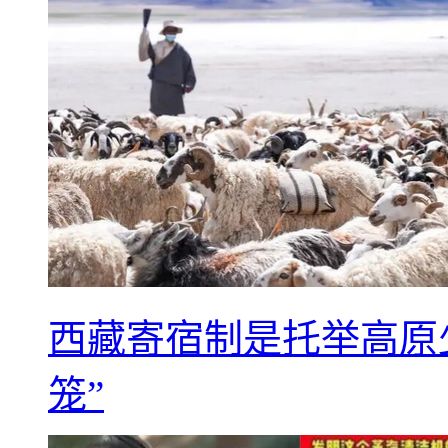
西藏寄宿制是托举高原
笼”