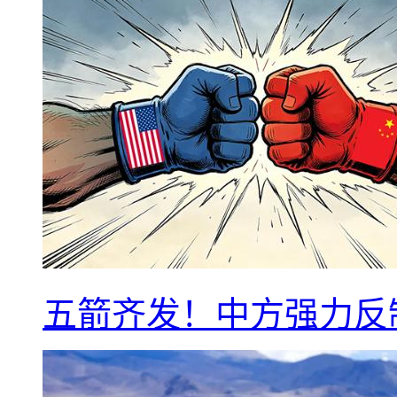
五箭齐发！中方强力反