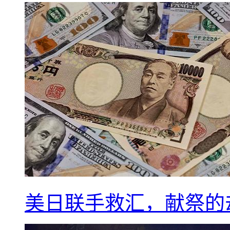
美日联手救汇，献祭的