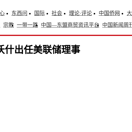
心
东西问
国际
社会
理论·评论
中国侨网
大
识
宗教
一带一路
中国—东盟商贸资讯平台
中国新闻周
认沃什出任美联储理事