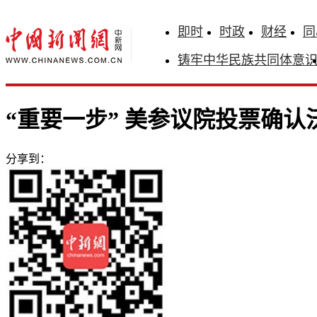
即时
时政
财经
同
铸牢中华民族共同体意
“重要一步” 美参议院投票确
分享到：