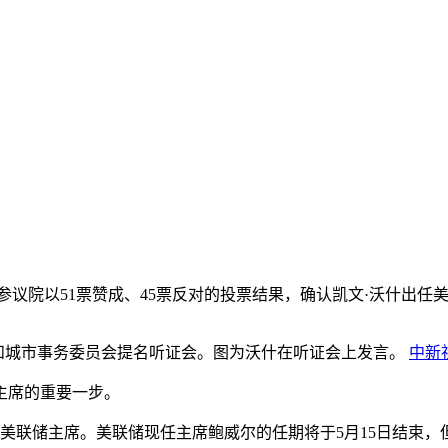
国参议院以51票赞成、45票反对的投票结果，确认凯文·沃什出任
房和城市事务委员会提名听证会。图为沃什在听证会上发言。
中新
主席的重要一步。
联储主席。美联储现任主席鲍威尔的任期将于5月15日结束，但其