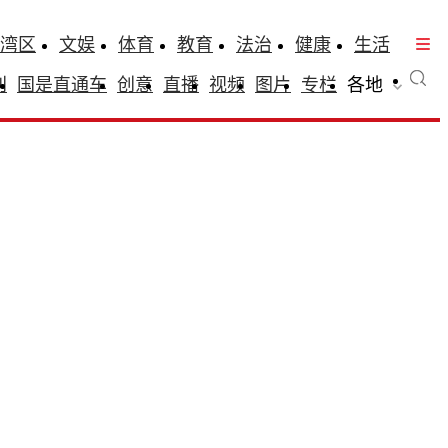
湾区
文娱
体育
教育
法治
健康
生活
刊
国是直通车
创意
直播
视频
图片
专栏
各地