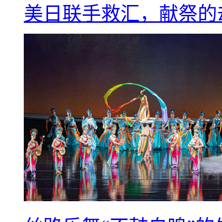
美日联手救汇，献祭的