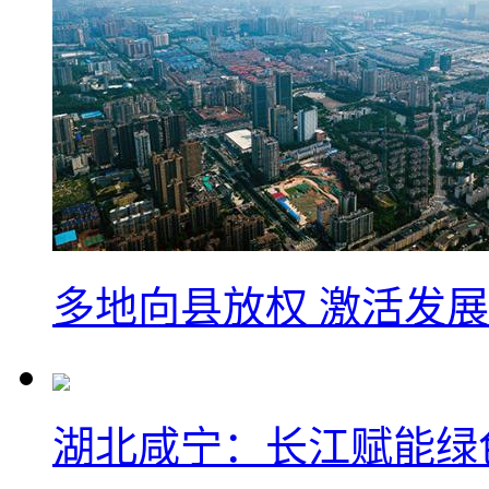
多地向县放权 激活发
湖北咸宁：长江赋能绿