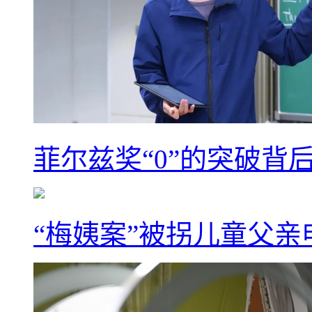
菲尔兹奖“0”的突破背
“梅姨案”被拐儿童父