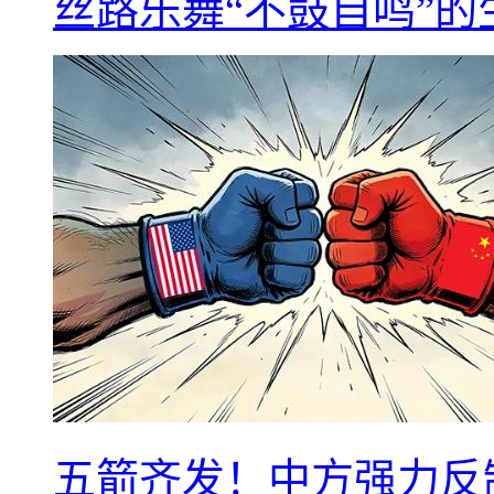
丝路乐舞“不鼓自鸣”
五箭齐发！中方强力反