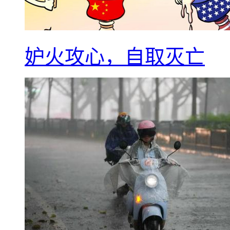
妒火攻心，自取灭亡