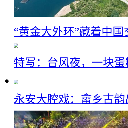
“黄金大外环”藏着中
特写：台风夜，一块蛋
永安大腔戏：畲乡古韵