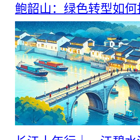
鲍韶山：绿色转型如何