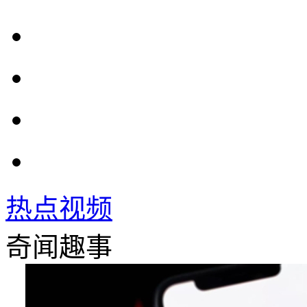
热点视频
奇闻趣事