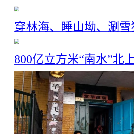
穿林海、睡山坳、涮雪
800亿立方米“南水”北