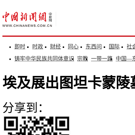
即时
时政
财经
同心
东西问
国际
社
铸牢中华民族共同体意识
宗教
一带一路
中国—
埃及展出图坦卡蒙陵
分享到：