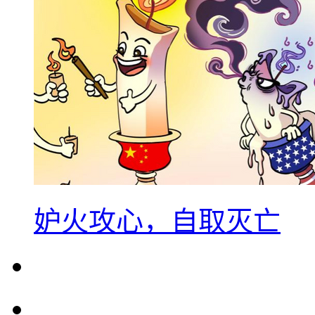
妒火攻心，自取灭亡