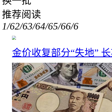
换一批
推荐阅读
1/6
2/6
3/6
4/6
5/6
6/6
金价收复部分“失地” 