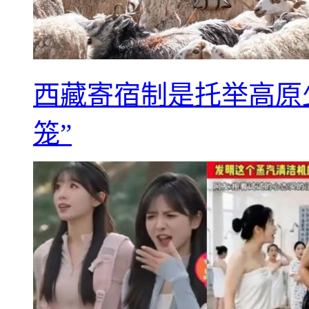
西藏寄宿制是托举高原
笼”