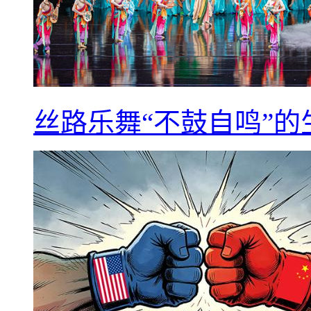
丝路乐舞“不鼓自鸣”