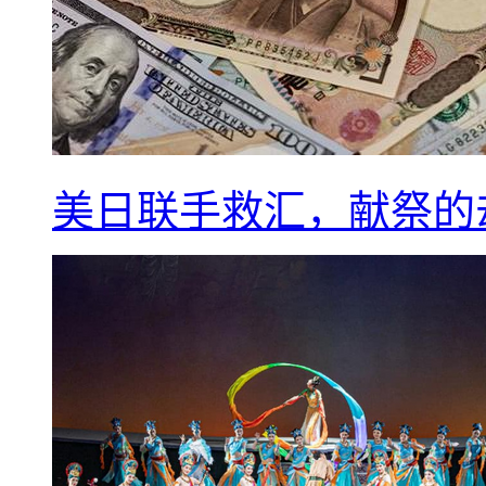
美日联手救汇，献祭的