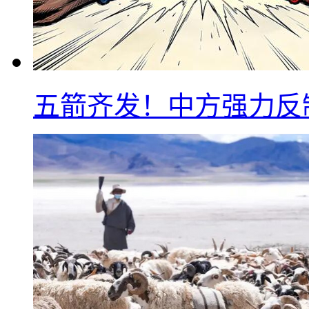
五箭齐发！中方强力反