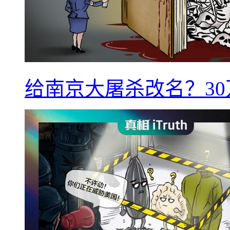
给南京大屠杀改名？3