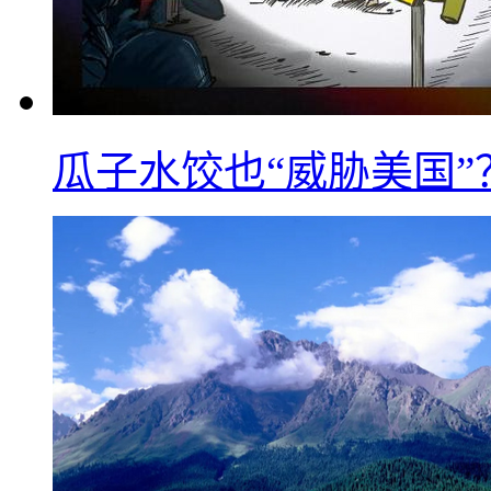
瓜子水饺也“威胁美国”