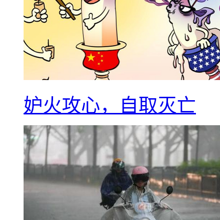
妒火攻心，自取灭亡