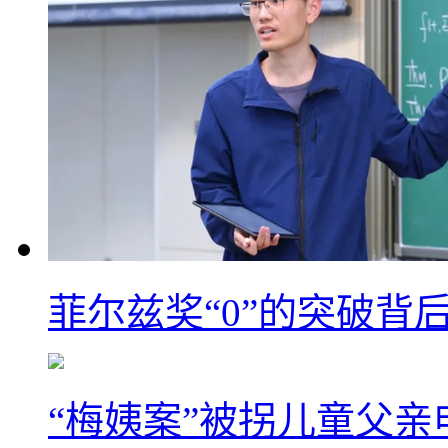
菲尔兹奖“0”的突破背
“梅姨案”被拐儿童父