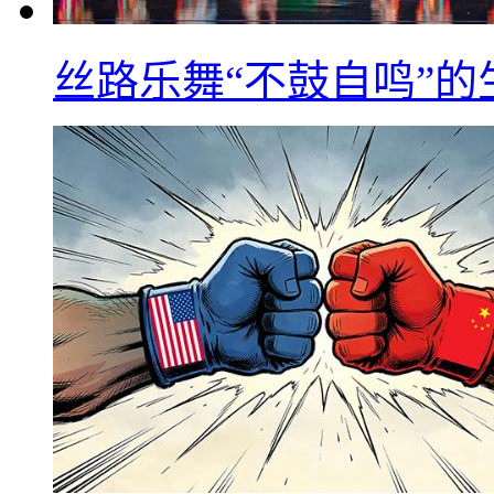
丝路乐舞“不鼓自鸣”