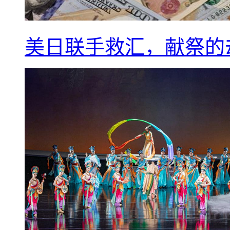
美日联手救汇，献祭的