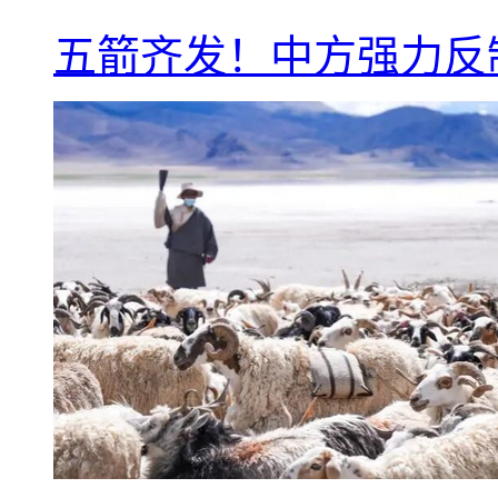
五箭齐发！中方强力反