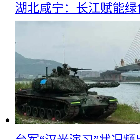
湖北咸宁：长江赋能绿
台军“汉光演习”状况频