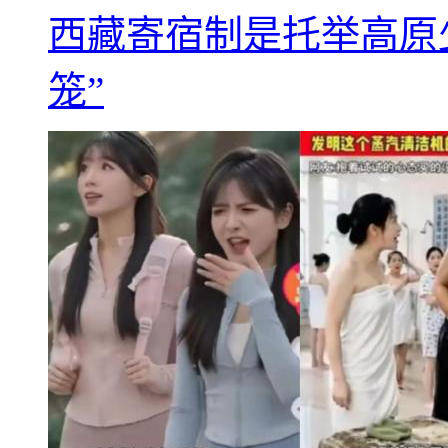
西藏寄宿制是托举高原
笼”