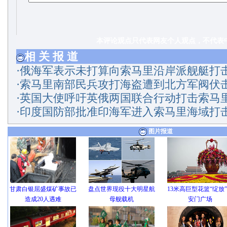
本评论观点只代表网友个人观点，不代表中
相 关 报 道
·
俄海军表示未打算向索马里沿岸派舰艇打
·
索马里南部民兵攻打海盗遭到北方军阀伏击
·
英国大使呼吁英俄两国联合行动打击索马
·
印度国防部批准印海军进入索马里海域打
图片报道
甘肃白银屈盛煤矿事故已
盘点世界现役十大明星航
13米高巨型花篮“绽放
造成20人遇难
母舰载机
安门广场