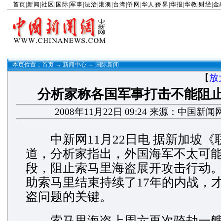
首页
|
新闻
|
社区
|
国际
|
军事
|
法治
|
港澳
|
台湾
|
侨网
|
华人
|
侨界
|
华报
|
华教
|
财经
|
金
本页位置：
首页
→
新闻中心
→
国际新闻
【
放
分析家称各国军事打击不能阻
2008年11月22日 09:24 来源：中国新闻
中新网11月22日电 据新加坡《
道，分析家指出，外国海军不太可
段，阻止索马里海盗展开攻击行动
助索马里结束持续了17年的内战，
盗问题的关键。
索马里海盗上周六再次骑劫一艘