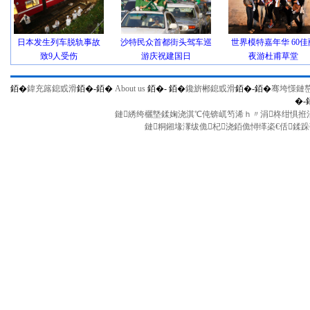
日本发生列车脱轨事故
沙特民众首都街头驾车巡
世界模特嘉年华 60佳
致9人受伤
游庆祝建国日
夜游杜甫草堂
銆�
鍏充簬鎴戜滑
銆�-
銆�
About us
銆�-
銆�
鑱旂郴鎴戜滑
銆�-
銆�
骞垮憡鏈
�-
鏈綉绔欐墍鍒婅浇淇℃伅锛屼笉浠ｈ〃涓柊绀惧拰涓
鏈粡鎺堟潈绂佹杞浇銆佹憳缂栥€佸