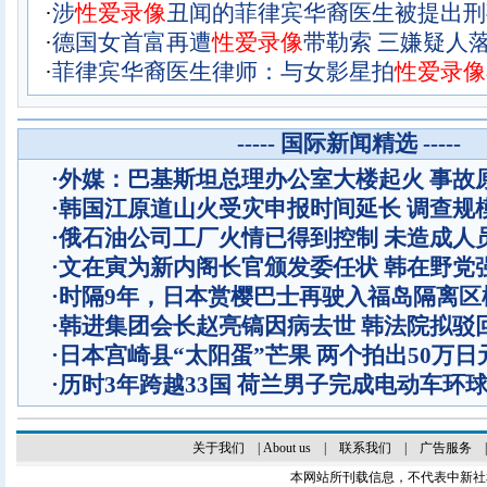
·
涉
性
爱
录
像
丑闻的菲律宾华裔医生被提出刑
·
德国女首富再遭
性
爱
录
像
带勒索 三嫌疑人
·
菲律宾华裔医生律师：与女影星拍
性
爱
录
像
----- 国际新闻精选 -----
·
外媒：巴基斯坦总理办公室大楼起火 事故
·
韩国江原道山火受灾申报时间延长 调查规
·
俄石油公司工厂火情已得到控制 未造成人
·
文在寅为新内阁长官颁发委任状 韩在野党
·
时隔9年，日本赏樱巴士再驶入福岛隔离区
·
韩进集团会长赵亮镐因病去世 韩法院拟驳
·
日本宫崎县“太阳蛋”芒果 两个拍出50万日
·
历时3年跨越33国 荷兰男子完成电动车环
关于我们
|
About us
|
联系我们
|
广告服务
本网站所刊载信息，不代表中新社