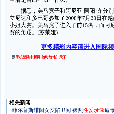
据悉，美马宽子和阿尼亚·阿阳·齐分别
立尼达和多巴哥参加了2008年7月20日在
小姐大赛。美马宽子进入了前15名，而阿
赛的角逐。(苏莱娅)
更多精彩内容请进入国际频
手机登陆中新网 随时随地知天下
相关新闻
·
菲尔普斯绯闻女友陷丑闻 裸照
性
爱
录
像
遭曝