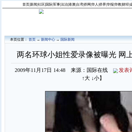
首页
|
新闻
|
社区
|
国际
|
军事
|
法治
|
港澳
|
台湾
|
侨网
|
华人
|
侨界
|
华报
|
华教
|
财经
|
本页位置：
首页
→
新闻中心
→
国际新闻
两名环球小姐性爱录像被曝光 网上
2009年11月17日 14:48 来源：国际在线
发表
↑大
↓小
】