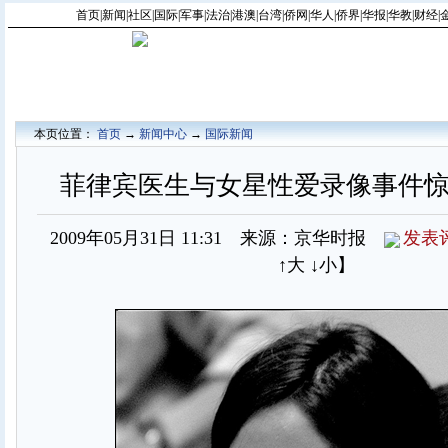
首页
|
新闻
|
社区
|
国际
|
军事
|
法治
|
港澳
|
台湾
|
侨网
|
华人
|
侨界
|
华报
|
华教
|
财经
|
本页位置：
首页
→
新闻中心
→
国际新闻
菲律宾医生与女星性爱录像事件惊
2009年05月31日 11:31 来源：京华时报
发表
↑大
↓小
】