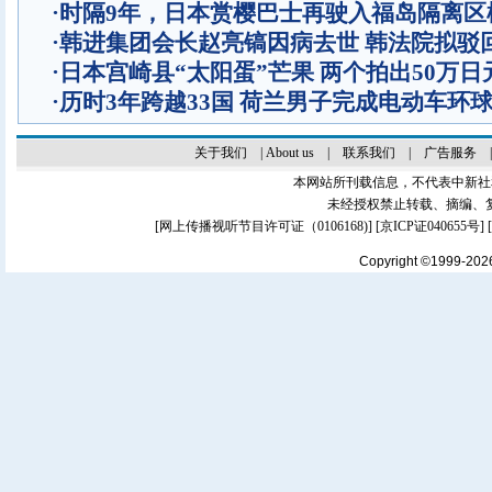
·
时隔9年，日本赏樱巴士再驶入福岛隔离区
·
韩进集团会长赵亮镐因病去世 韩法院拟驳
·
日本宫崎县“太阳蛋”芒果 两个拍出50万日
·
历时3年跨越33国 荷兰男子完成电动车环
关于我们
|
About us
|
联系我们
|
广告服务
本网站所刊载信息，不代表中新社
未经授权禁止转载、摘编、
[
网上传播视听节目许可证（0106168)
] [
京ICP证040655号
]
Copyright ©1999-20