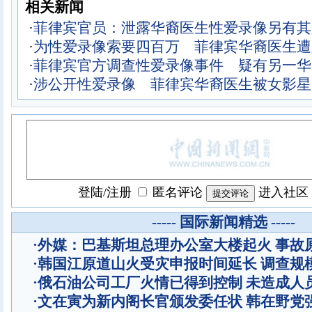
相关新闻
·
菲律宾官员：泄露华裔医生性爱录像另有其
·
为性爱录像索要四百万 菲律宾华裔医生遭
·
菲律宾官方调查性爱录像事件 疑有另一华
·
涉公开性爱录像 菲律宾华裔医生被女影星
登陆
/
注册
匿名评论
进入社区
----- 国际新闻精选 -----
·
外媒：巴基斯坦总理办公室大楼起火 事故
·
韩国江原道山火受灾申报时间延长 调查规
·
俄石油公司工厂火情已得到控制 未造成人
·
文在寅为新内阁长官颁发委任状 韩在野党