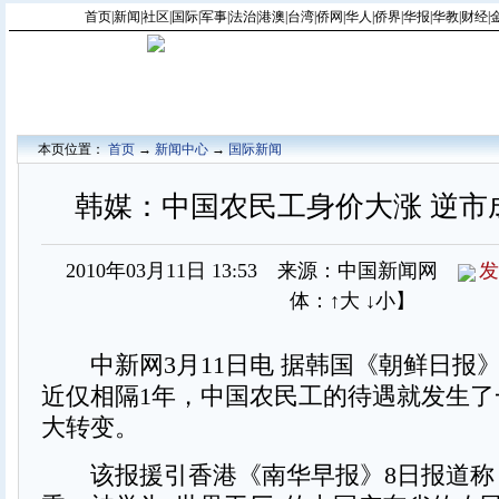
首页
|
新闻
|
社区
|
国际
|
军事
|
法治
|
港澳
|
台湾
|
侨网
|
华人
|
侨界
|
华报
|
华教
|
财经
|
本页位置：
首页
→
新闻中心
→
国际新闻
韩媒：中国农民工身价大涨 逆市成
2010年03月11日 13:53 来源：中国新闻网
发
体：
↑大
↓小
】
中新网3月11日电 据韩国《朝鲜日报》
近仅相隔1年，中国农民工的待遇就发生了
大转变。
该报援引香港《南华早报》8日报道称