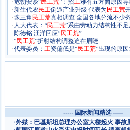
·
危朝安谈“
民
工
荒
”：招
工
难有五方面原因导
·
新生代农
民
工
倒逼产业升级 代表为
民
工
荒
·
珠三角
民
工
荒
真相调查 全国各地分流不少
·
人大代表：“
民
工
荒
”系由劳动力结构性不足
·
陈德铭 汪洋回应“
民
工
荒
”
·
“
民
工
荒
”折射结构调整迫在眉睫
·
代表委员：
工
资偏低是“
民
工
荒
”出现的原因
----- 国际新闻精选 -----
·
外媒：巴基斯坦总理办公室大楼起火 事故