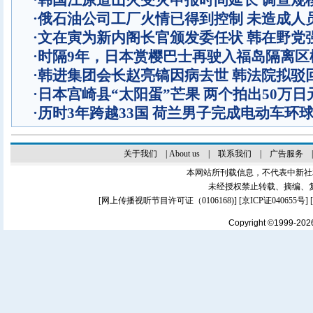
·
韩国江原道山火受灾申报时间延长 调查规
·
俄石油公司工厂火情已得到控制 未造成人
·
文在寅为新内阁长官颁发委任状 韩在野党
·
时隔9年，日本赏樱巴士再驶入福岛隔离区
·
韩进集团会长赵亮镐因病去世 韩法院拟驳
·
日本宫崎县“太阳蛋”芒果 两个拍出50万日
·
历时3年跨越33国 荷兰男子完成电动车环
关于我们
|
About us
|
联系我们
|
广告服务
本网站所刊载信息，不代表中新社
未经授权禁止转载、摘编、
[
网上传播视听节目许可证（0106168)
] [
京ICP证040655号
]
Copyright ©1999-20