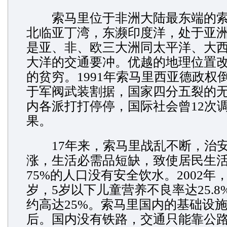
索马里位于非洲大陆最东端的索
北临亚丁湾，东濒印度洋，处于亚
是亚、非、欧三大洲同太平洋、大
大洋的交通要冲。优越的地理位置
的贫穷。1991年索马里西亚德政权
于军阀武装割据，国家四分五裂的
内各派打打停停，国际社会曾12次
果。
17年来，索马里战乱不断，治安
涨，生活必需品短缺，致使居民生
75%的人口没有安全饮水。2002年
岁，5岁以下儿童营养不良率达25.
约高达25%。索马里国内的基础设
后。国内没有铁路，交通只能靠公