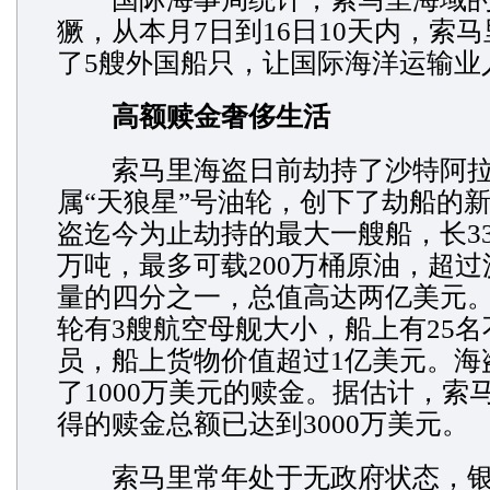
獗，从本月7日到16日10天内，索
了5艘外国船只，让国际海洋运输业
高额赎金奢侈生活
索马里海盗日前劫持了沙特阿拉
属“天狼星”号油轮，创下了劫船的
盗迄今为止劫持的最大一艘船，长330
万吨，最多可载200万桶原油，超
量的四分之一，总值高达两亿美元。
轮有3艘航空母舰大小，船上有25
员，船上货物价值超过1亿美元。海
了1000万美元的赎金。据估计，索
得的赎金总额已达到3000万美元。
索马里常年处于无政府状态，银