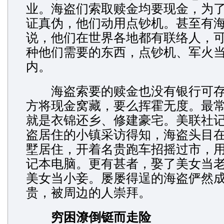
业。海盗们索取赎金均要现金，为
证真伪，他们动用点钞机。甚至有
说，他们在世界各地都有联络人，
种他们需要的东西，点钞机、军火
内。
海盗索要的赎金也没有银行可存
方将现金窝藏，要么挥霍无度。最
就是衣锦还乡、修建豪宅。美联社
盗居住的小镇采访得知，海盗头目
墅居住，开着名贵跑车招摇过市，
记本电脑。更有甚者，娶了美女当
美女当小妾。屡屡得逞的海盗俨然
贵，被周边的人崇拜。
穷困潦倒铤而走险