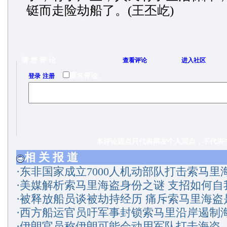
铤而走险劫船了。(王丕屹)
请 您 评 论
查看评论
进入社区
/
匿名评论
登录
注册
本评论观点只代表网友个人观点，不代表中
相 关 报 道
·
东非国家成立7000人机动部队打击索马里
·
美媒解析索马里海盗身份之谜 支招如何自
·
被释放船员谈被劫持经历 痛斥索马里海盗
·
西方船运官员吁军事封锁索马里沿岸遏制
·
伊朗官员称伊朗可能会动用军队打击海盗