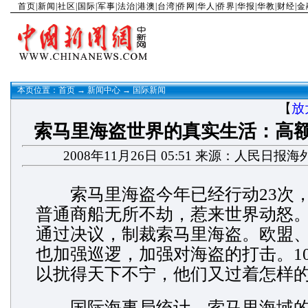
首页
|
新闻
|
社区
|
国际
|
军事
|
法治
|
港澳
|
台湾
|
侨网
|
华人
|
侨界
|
华报
|
华教
|
财经
|
金
本页位置：
首页
→
新闻中心
→
国际新闻
【
放
索马里海盗世界的真实生活：高
2008年11月26日 05:51 来源：人民日报
索马里海盗今年已经行动23次，
普通商船无所不劫，惹来世界动怒
通过决议，制裁索马里海盗。欧盟
也加强巡逻，加强对海盗的打击。10
以扰得天下不宁，他们又过着怎样
国际海事局统计，索马里海域的