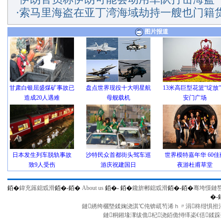
·
索马里海盗在亚丁湾海域劫持一艘也门籍
图片报道
甘肃白银屈盛煤矿事故已
盘点世界现役十大明星航
13米高巨型花篮“绽放
造成20人遇难
母舰载机
安门广场
日本发生列车脱轨事故
沙特民众首都街头驾车巡
世界模特嘉年华 60佳
致9人受伤
游庆祝建国日
夜游杜甫草堂
銆�
鍏充簬鎴戜滑
銆�-
銆�
About us
銆�-
銆�
鑱旂郴鎴戜滑
銆�-
銆�
骞垮憡鏈
�-
鏈綉绔欐墍鍒婅浇淇℃伅锛屼笉浠ｈ〃涓柊绀惧拰涓
鏈粡鎺堟潈绂佹杞浇銆佹憳缂栥€佸