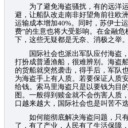
为了避免海盗骚扰，有的远洋运
避，让船队改走南非好望角前往欧
运输成本增加40%。同时，苏伊士运
费”的生意也将大受影响。在金融危
下，这些无疑都是无奈、消极之举
国际社会也派出军队应付海盗，
打扮成普通渔船，很难辨别。海盗
的货船就突然袭击，得手后，军队
为海盗手上有人质。若要保证人质
给钱。索马里海盗只是以要钱为目
图。一般得到赎金就不会伤害人质
口越来越大，国际社会也是叫苦不
如何能彻底解决海盗问题，只有
了，有了产业，人民有了生活保障