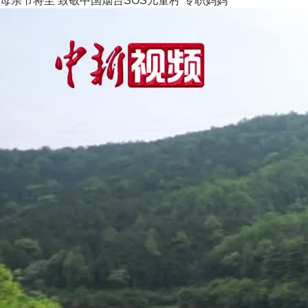
母亲节将至 致敬中国烟台SOS儿童村“专职妈妈”