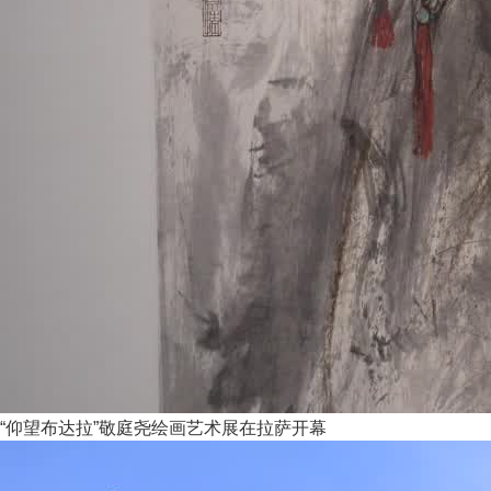
“仰望布达拉”敬庭尧绘画艺术展在拉萨开幕