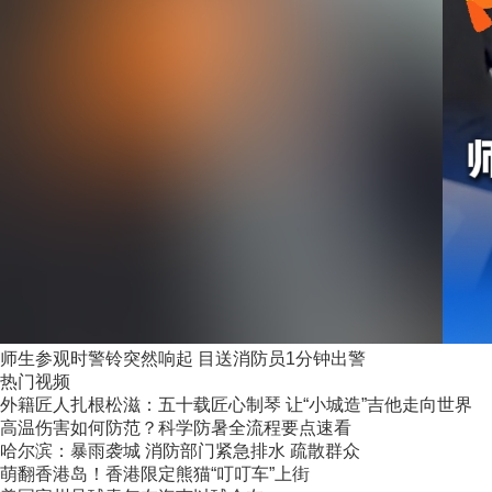
师生参观时警铃突然响起 目送消防员1分钟出警
热门视频
外籍匠人扎根松滋：五十载匠心制琴 让“小城造”吉他走向世界
高温伤害如何防范？科学防暑全流程要点速看
哈尔滨：暴雨袭城 消防部门紧急排水 疏散群众
萌翻香港岛！香港限定熊猫“叮叮车”上街