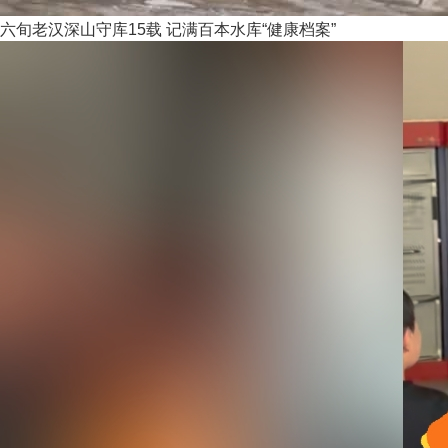
六旬老汉深山守库15载 记满百本水库“健康档案”