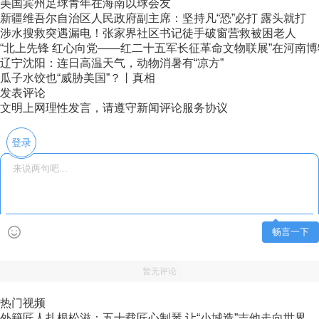
美国宾州足球青年在海南以球会友
新疆维吾尔自治区人民政府副主席：坚持凡“恐”必打 露头就打
涉水搜救突遇漏电！张家界社区书记徒手破窗营救被困老人
“北上先锋 红心向党——红二十五军长征革命文物联展”在河南
辽宁沈阳：连日高温天气，动物消暑有“凉方”
瓜子水饺也“威胁美国”？丨真相
发表评论
文明上网理性发言，请遵守新闻评论服务协议
登录
畅言一下
暂无评论
热门视频
外籍匠人扎根松滋：五十载匠心制琴 让“小城造”吉他走向世界