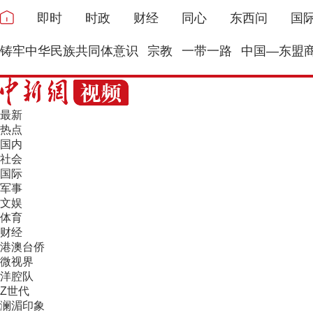
即时
时政
财经
同心
东西问
国
铸牢中华民族共同体意识
宗教
一带一路
中国—东盟
最新
热点
国内
社会
国际
军事
文娱
体育
财经
港澳台侨
微视界
洋腔队
Z世代
澜湄印象