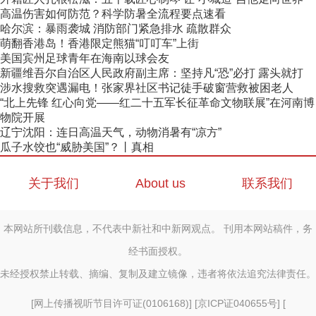
高温伤害如何防范？科学防暑全流程要点速看
哈尔滨：暴雨袭城 消防部门紧急排水 疏散群众
萌翻香港岛！香港限定熊猫“叮叮车”上街
美国宾州足球青年在海南以球会友
新疆维吾尔自治区人民政府副主席：坚持凡“恐”必打 露头就打
涉水搜救突遇漏电！张家界社区书记徒手破窗营救被困老人
“北上先锋 红心向党——红二十五军长征革命文物联展”在河南博
物院开展
辽宁沈阳：连日高温天气，动物消暑有“凉方”
瓜子水饺也“威胁美国”？丨真相
关于我们
About us
联系我们
本网站所刊载信息，不代表中新社和中新网观点。 刊用本网站稿件，务
经书面授权。
未经授权禁止转载、摘编、复制及建立镜像，违者将依法追究法律责任。
[
网上传播视听节目许可证(0106168)
] [
京ICP证040655号
] [