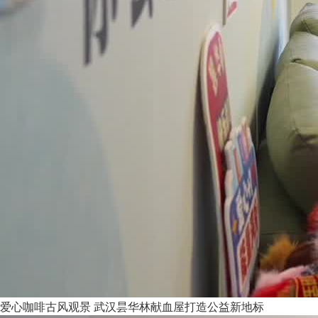
爱心咖啡古风观景 武汉昙华林献血屋打造公益新地标