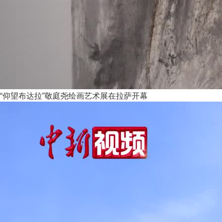
“仰望布达拉”敬庭尧绘画艺术展在拉萨开幕