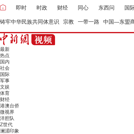
即时
时政
财经
同心
东西问
国
铸牢中华民族共同体意识
宗教
一带一路
中国—东盟
最新
热点
国内
社会
国际
军事
文娱
体育
财经
港澳台侨
微视界
洋腔队
Z世代
澜湄印象