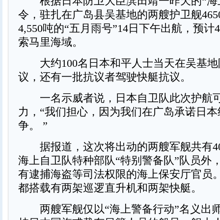
根据日本防卫大臣滨田靖一昨天的“海
令，驻扎在广岛县吴基地的两艘护卫舰465
4,550吨的“五月雨号”14日下午出航，预
索马里海域。
大约100名日本和平人士当天在吴基地
议，还有一批抗议者驾驶快艇抗议。
一名示威者说，日本自卫队此次护航可
力，“我们担心，因为我们在广岛承诺日本
争。 ”
据报道，这次将出动的两艘军舰共有40
海上自卫队特种部队“特别警备队”队员外
有逮捕海盗等司法权限的海上保安厅官员
都搭载有两架巡逻直升机和两架快艇。
两艘军舰仅以“海上警备行动”名义出