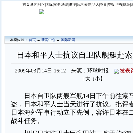
首页
|
新闻
|
社区
|
国际
|
军事
|
法治
|
港澳
|
台湾
|
侨网
|
华人
|
侨界
|
华报
|
华教
|
财经
|
本页位置：
首页
→
新闻中心
→
国际新闻
日本和平人士抗议自卫队舰艇赴索
2009年03月14日 16:12 来源：环球时报
发表
↑大
↓小
】
日本自卫队两艘军舰14日下午前往索
盗，日本和平人士当天进行了抗议。批评
日本海外军事行动立下先例，容许日本在
战斗任务。