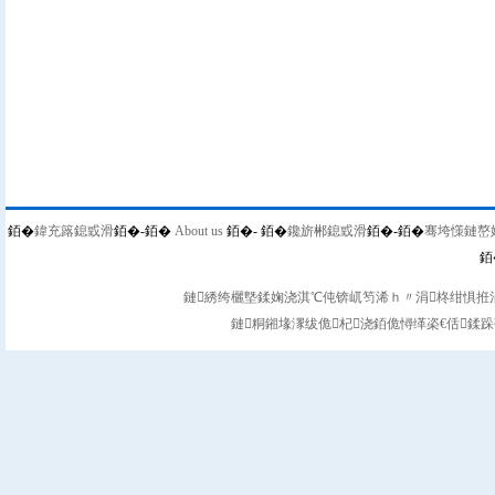
銆�
鍏充簬鎴戜滑
銆�-
銆�
About us
銆�-
銆�
鑱旂郴鎴戜滑
銆�-
銆�
骞垮憡鏈嶅
銆
鏈綉绔欐墍鍒婅浇淇℃伅锛屼笉浠ｈ〃涓柊绀惧拰涓
鏈粡鎺堟潈绂佹杞浇銆佹憳缂栥€佸