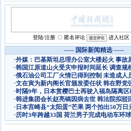
登陆
/
注册
匿名评论
进入社区
----- 国际新闻精选 -----
·
外媒：巴基斯坦总理办公室大楼起火 事故
·
韩国江原道山火受灾申报时间延长 调查规
·
俄石油公司工厂火情已得到控制 未造成人
·
文在寅为新内阁长官颁发委任状 韩在野党
·
时隔9年，日本赏樱巴士再驶入福岛隔离区
·
韩进集团会长赵亮镐因病去世 韩法院拟驳
·
日本宫崎县“太阳蛋”芒果 两个拍出50万日
·
历时3年跨越33国 荷兰男子完成电动车环