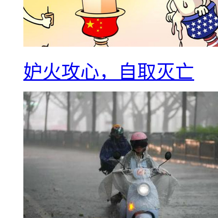
妒火攻心，自取灭亡