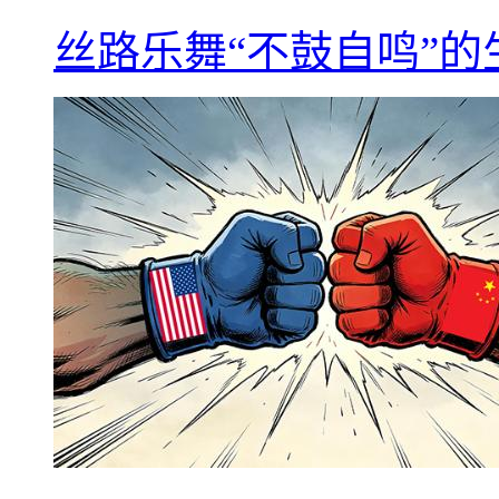
丝路乐舞“不鼓自鸣”