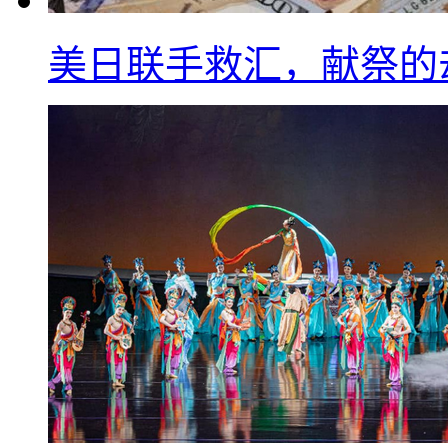
美日联手救汇，献祭的