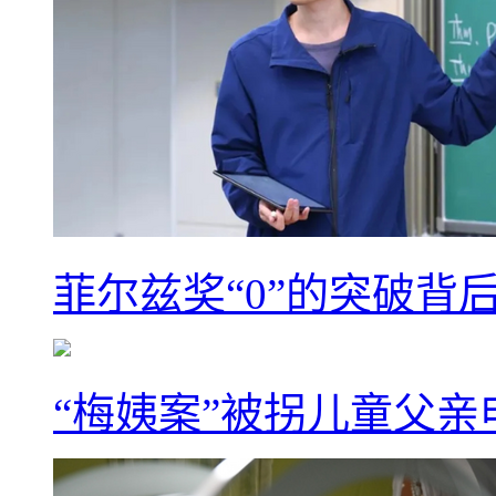
菲尔兹奖“0”的突破背
“梅姨案”被拐儿童父