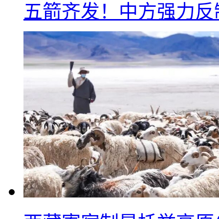
五箭齐发！中方强力反