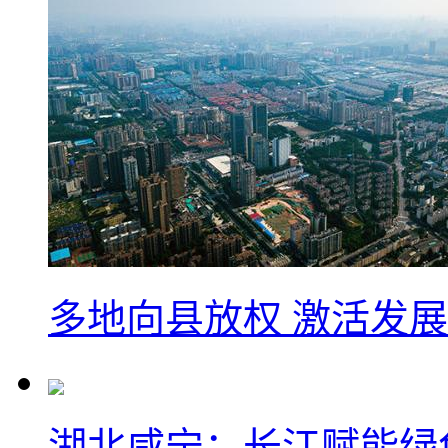
多地向县放权 激活发
湖北咸宁：长江赋能绿