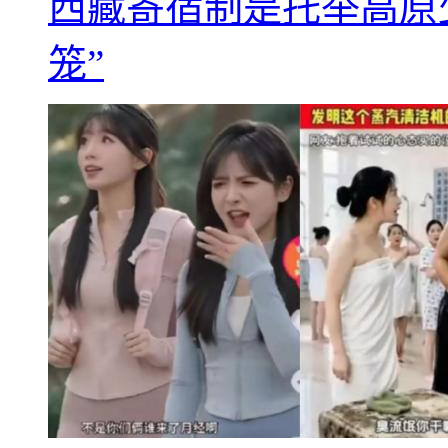
西藏寄宿制是托举高原
笼”