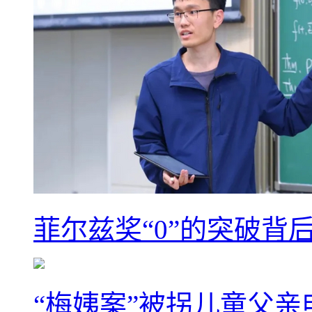
菲尔兹奖“0”的突破背
“梅姨案”被拐儿童父