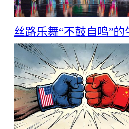
丝路乐舞“不鼓自鸣”