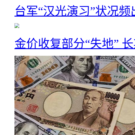
台军“汉光演习”状况频
金价收复部分“失地” 