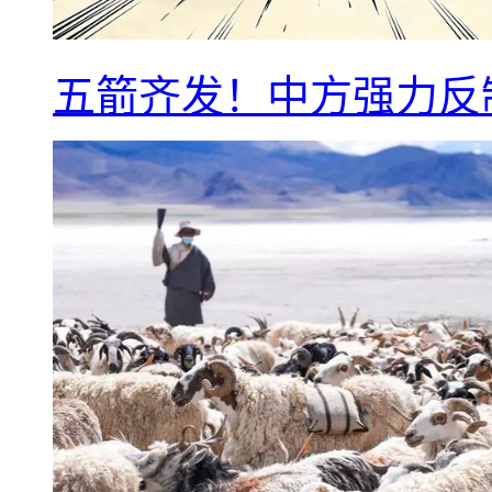
五箭齐发！中方强力反