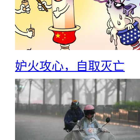
妒火攻心，自取灭亡