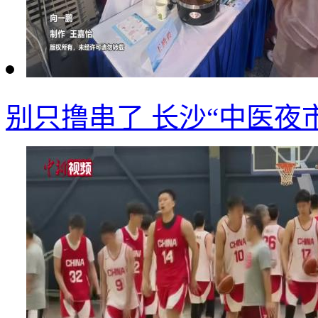
别只撸串了 长沙“中医夜