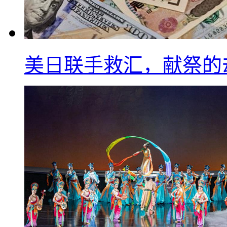
美日联手救汇，献祭的