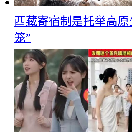
西藏寄宿制是托举高原
笼”