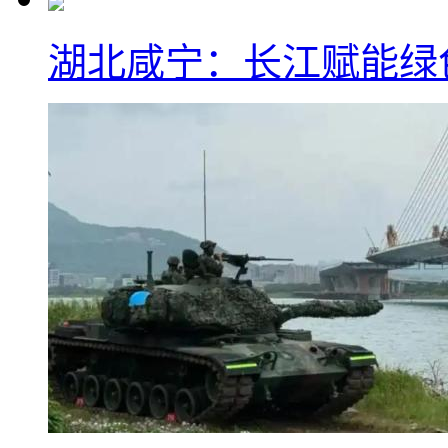
湖北咸宁：长江赋能绿