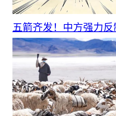
五箭齐发！中方强力反