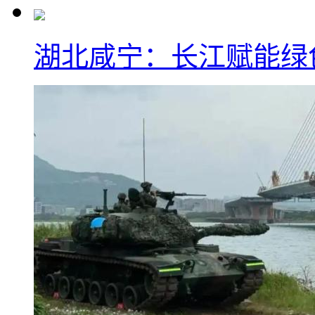
湖北咸宁：长江赋能绿