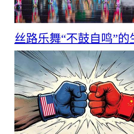
丝路乐舞“不鼓自鸣”