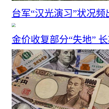
台军“汉光演习”状况频
金价收复部分“失地” 