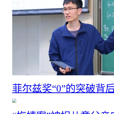
菲尔兹奖“0”的突破背