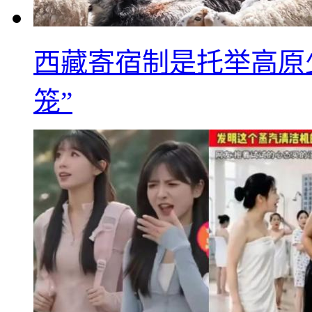
西藏寄宿制是托举高原
笼”