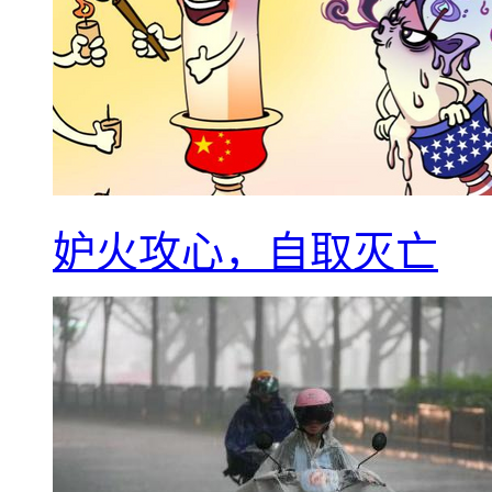
妒火攻心，自取灭亡