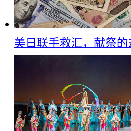
美日联手救汇，献祭的