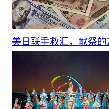
美日联手救汇，献祭的