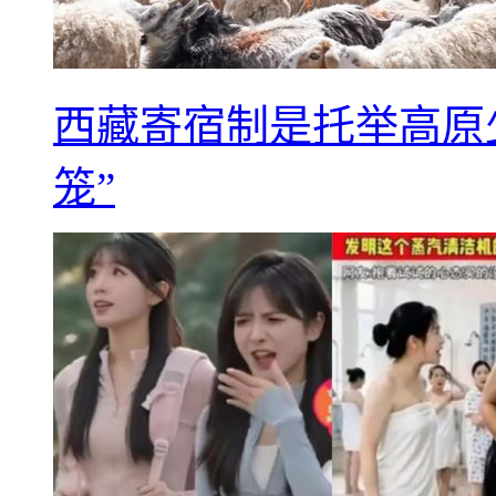
西藏寄宿制是托举高原
笼”