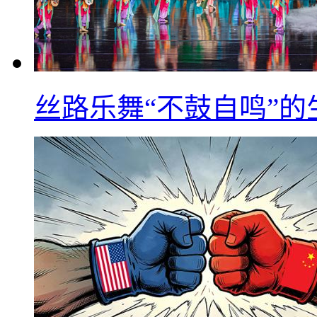
丝路乐舞“不鼓自鸣”