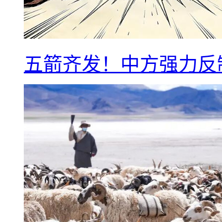
五箭齐发！中方强力反