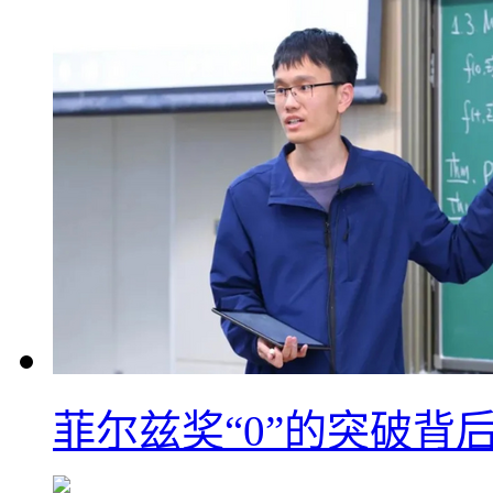
菲尔兹奖“0”的突破背