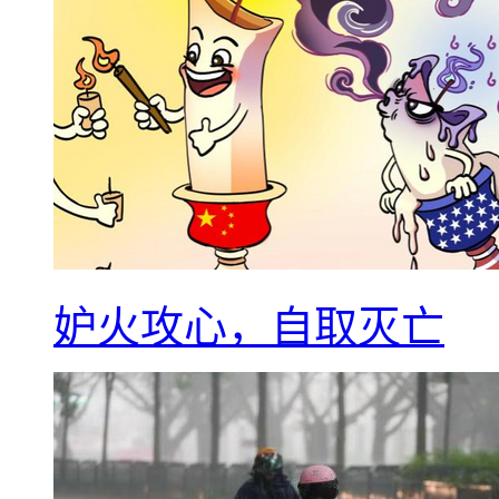
妒火攻心，自取灭亡