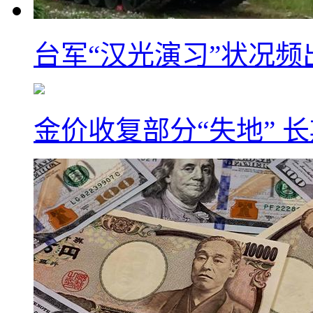
台军“汉光演习”状况频
金价收复部分“失地” 