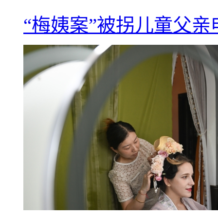
“梅姨案”被拐儿童父