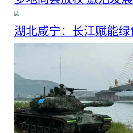
湖北咸宁：长江赋能绿