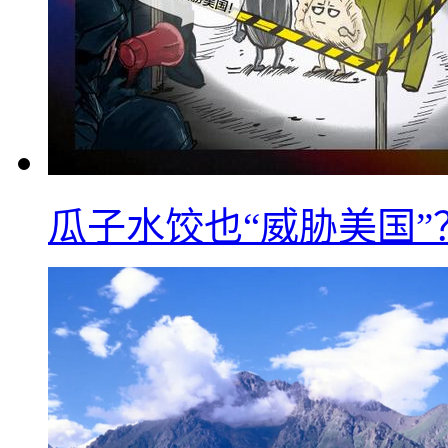
瓜子水饺也“威胁美国”