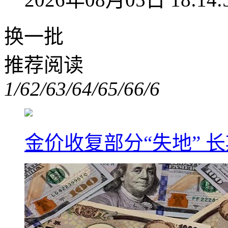
换一批
推荐阅读
1/6
2/6
3/6
4/6
5/6
6/6
金价收复部分“失地” 