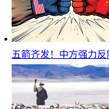
五箭齐发！中方强力反