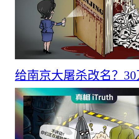
给南京大屠杀改名？3