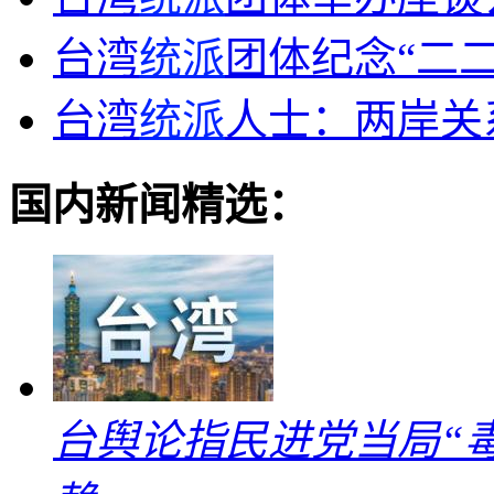
台湾
统派
团体纪念“二二
台湾
统派
人士：两岸关
国内新闻精选：
台舆论指民进党当局“