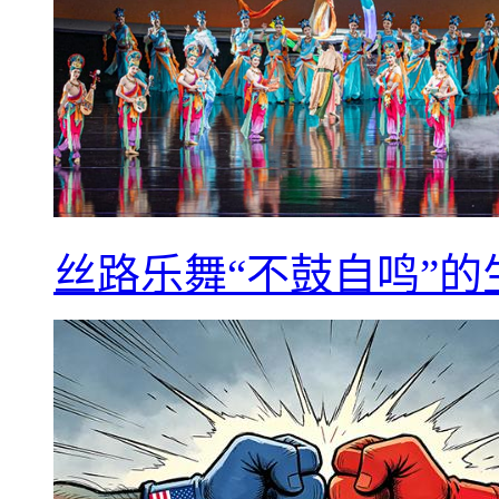
丝路乐舞“不鼓自鸣”