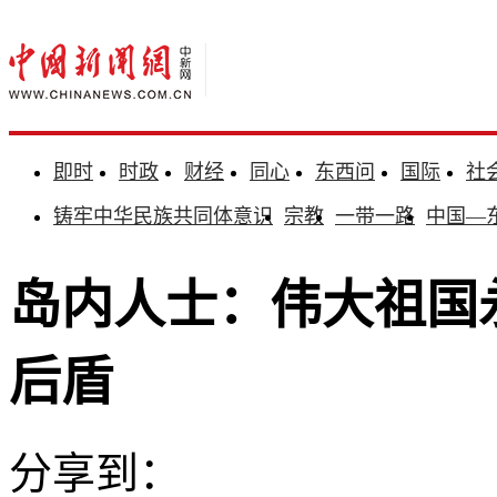
即时
时政
财经
同心
东西问
国际
社
铸牢中华民族共同体意识
宗教
一带一路
中国—
岛内人士：伟大祖国
后盾
分享到：