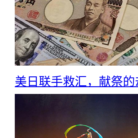
美日联手救汇，献祭的