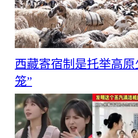
西藏寄宿制是托举高原
笼”