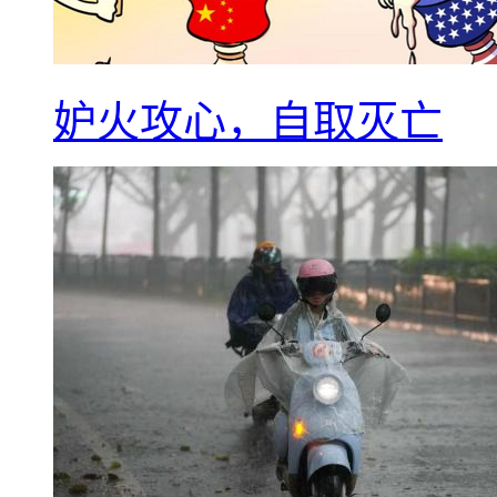
妒火攻心，自取灭亡