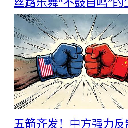
丝路乐舞“不鼓自鸣”
五箭齐发！中方强力反