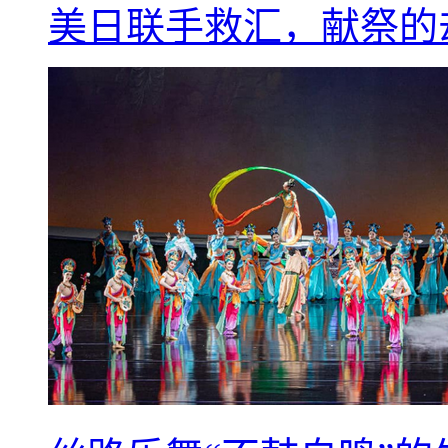
美日联手救汇，献祭的