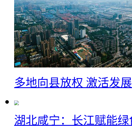
多地向县放权 激活发
湖北咸宁：长江赋能绿