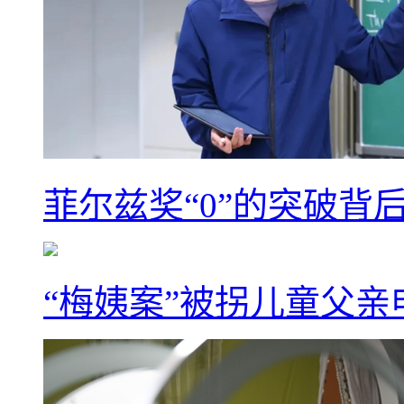
菲尔兹奖“0”的突破背
“梅姨案”被拐儿童父