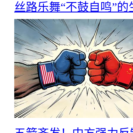
丝路乐舞“不鼓自鸣”