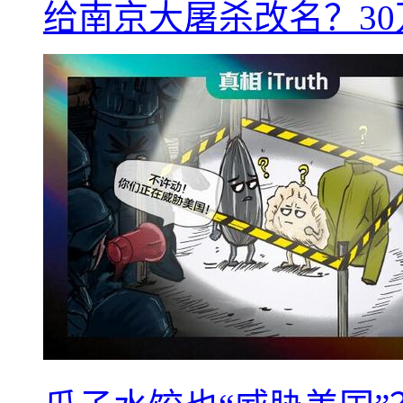
给南京大屠杀改名？3