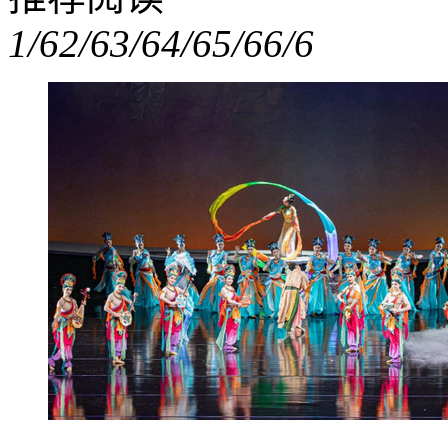
1/6
2/6
3/6
4/6
5/6
6/6