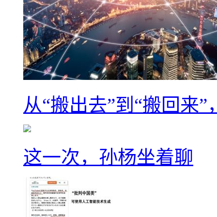
从“搬出去”到“搬回来
这一次，孙杨坐着聊