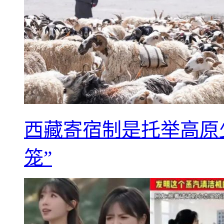
西藏寄宿制是托举高原
笼”