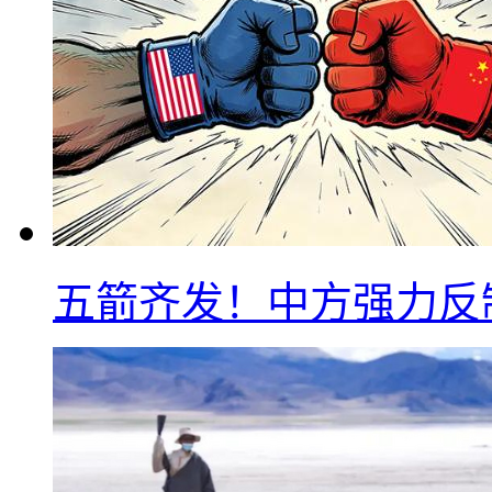
五箭齐发！中方强力反