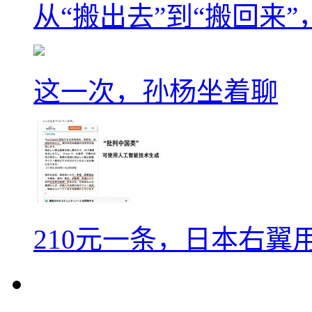
从“搬出去”到“搬回来
这一次，孙杨坐着聊
210元一条，日本右翼