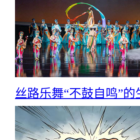
丝路乐舞“不鼓自鸣”