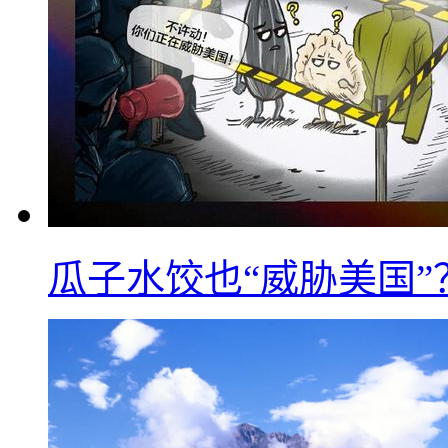
瓜子水饺也“威胁美国”