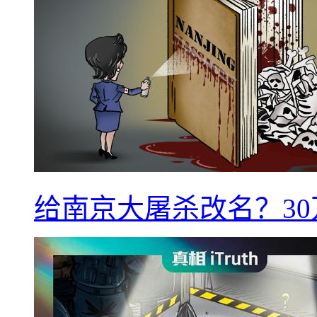
给南京大屠杀改名？3