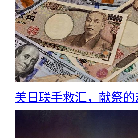
美日联手救汇，献祭的