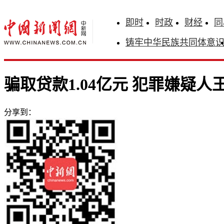
即时
时政
财经
同
铸牢中华民族共同体意
骗取贷款1.04亿元 犯罪嫌疑
分享到：