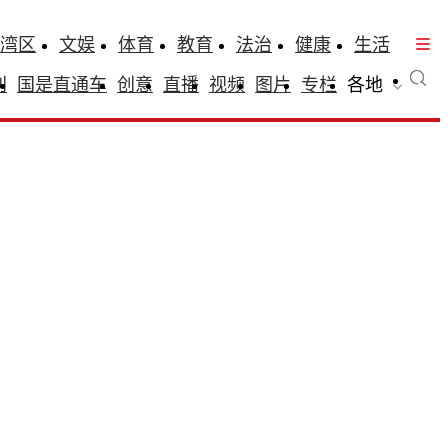
湾区
文娱
体育
教育
法治
健康
生活
刊
国是直通车
创意
直播
视频
图片
专栏
各地