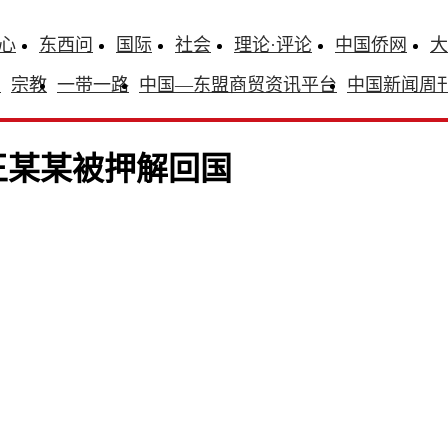
心
东西问
国际
社会
理论·评论
中国侨网
大
识
宗教
一带一路
中国—东盟商贸资讯平台
中国新闻周
人王某某被押解回国