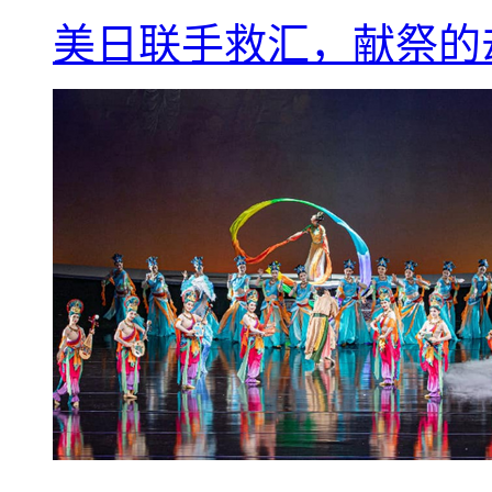
美日联手救汇，献祭的