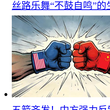
丝路乐舞“不鼓自鸣”
五箭齐发！中方强力反