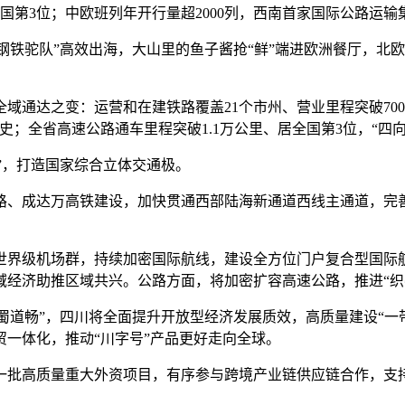
居全国第3位；中欧班列年开行量超2000列，西南首家国际公路运
钢铁驼队”高效出海，大山里的鱼子酱抢“鲜”端进欧洲餐厅，北
达之变：运营和在建铁路覆盖21个市州、营业里程突破700
；全省高速公路通车里程突破1.1万公里、居全国第3位，“四
”，打造国家综合立体交通极。
成达万高铁建设，加快贯通西部陆海新通道西线主通道，完善中
级机场群，持续加密国际航线，建设全方位门户复合型国际航
域经济助推区域共兴。公路方面，将加密扩容高速公路，推进“织
蜀道畅”，四川将全面提升开放型经济发展质效，高质量建设“一
一体化，推动“川字号”产品更好走向全球。
批高质量重大外资项目，有序参与跨境产业链供应链合作，支持