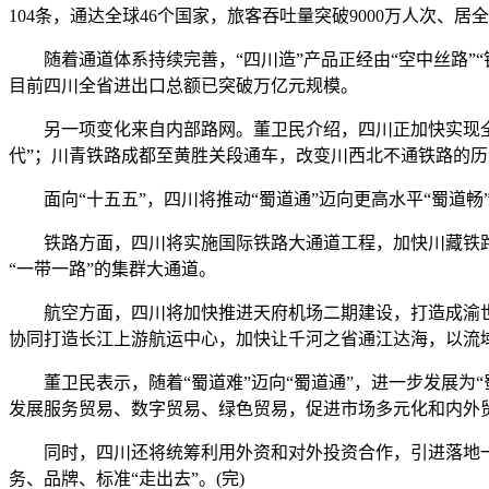
104条，通达全球46个国家，旅客吞吐量突破9000万人次、
随着通道体系持续完善，“四川造”产品正经由“空中丝路”“
目前四川全省进出口总额已突破万亿元规模。
另一项变化来自内部路网。董卫民介绍，四川正加快实现全域通
代”；川青铁路成都至黄胜关段通车，改变川西北不通铁路的历史
面向“十五五”，四川将推动“蜀道通”迈向更高水平“蜀道畅
铁路方面，四川将实施国际铁路大通道工程，加快川藏铁路、
“一带一路”的集群大通道。
航空方面，四川将加快推进天府机场二期建设，打造成渝世界
协同打造长江上游航运中心，加快让千河之省通江达海，以流
董卫民表示，随着“蜀道难”迈向“蜀道通”，进一步发展为“
发展服务贸易、数字贸易、绿色贸易，促进市场多元化和内外贸
同时，四川还将统筹利用外资和对外投资合作，引进落地一
务、品牌、标准“走出去”。(完)