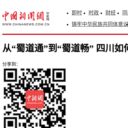
即时
时政
财经
同
铸牢中华民族共同体意
从“蜀道通”到“蜀道畅” 四川
分享到：