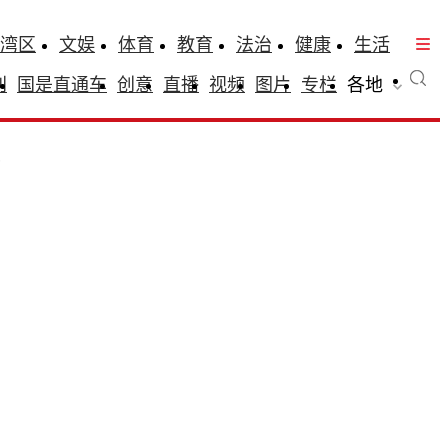
湾区
文娱
体育
教育
法治
健康
生活
刊
国是直通车
创意
直播
视频
图片
专栏
各地
？