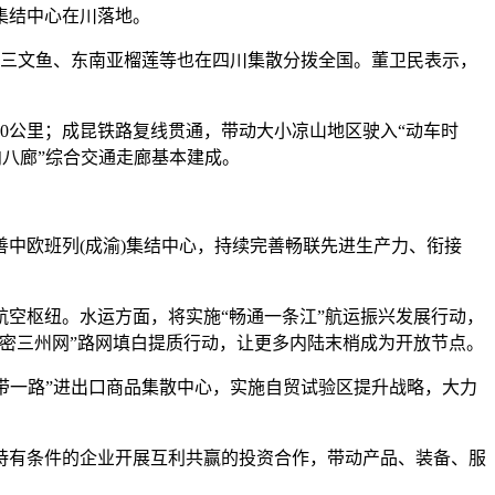
输集结中心在川落地。
欧三文鱼、东南亚榴莲等也在四川集散分拨全国。董卫民表示，
0公里；成昆铁路复线贯通，带动大小凉山地区驶入“动车时
向八廊”综合交通走廊基本建成。
欧班列(成渝)集结中心，持续完善畅联先进生产力、衔接
空枢纽。水运方面，将实施“畅通一条江”航运振兴发展行动，
密三州网”路网填白提质行动，让更多内陆末梢成为开放节点。
带一路”进出口商品集散中心，实施自贸试验区提升战略，大力
有条件的企业开展互利共赢的投资合作，带动产品、装备、服