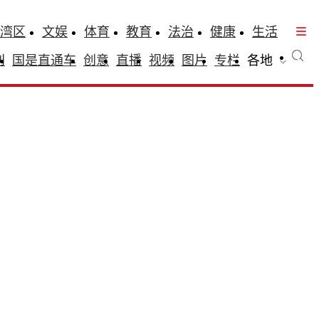
湾区
文娱
体育
教育
法治
健康
生活
刊
国是直通车
创意
直播
视频
图片
专栏
各地