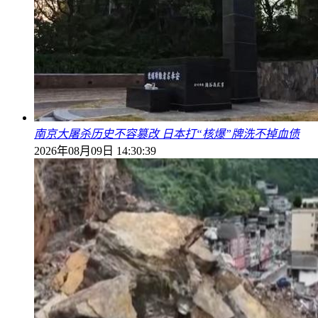
南京大屠杀历史不容篡改 日本打“核爆”牌洗不掉血债
2026年08月09日 14:30:39