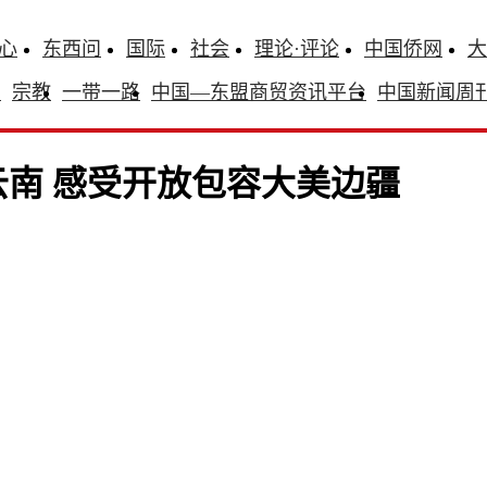
心
东西问
国际
社会
理论·评论
中国侨网
大
识
宗教
一带一路
中国—东盟商贸资讯平台
中国新闻周
云南 感受开放包容大美边疆