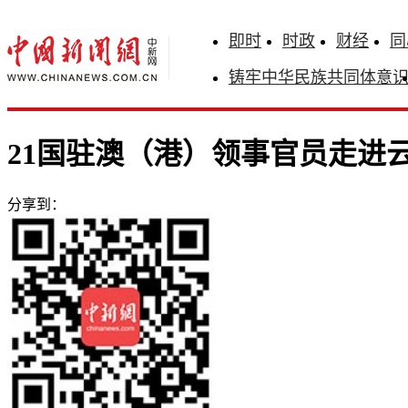
即时
时政
财经
同
铸牢中华民族共同体意
21国驻澳（港）领事官员走进
分享到：