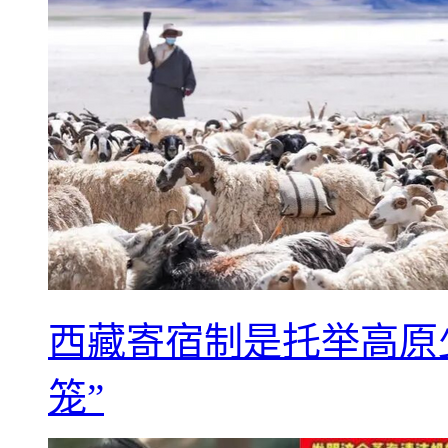
西藏寄宿制是托举高原
笼”