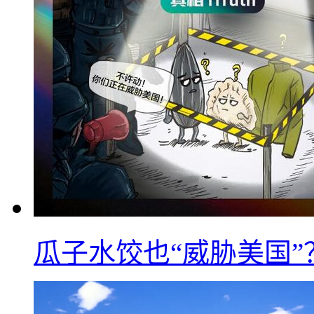
瓜子水饺也“威胁美国”