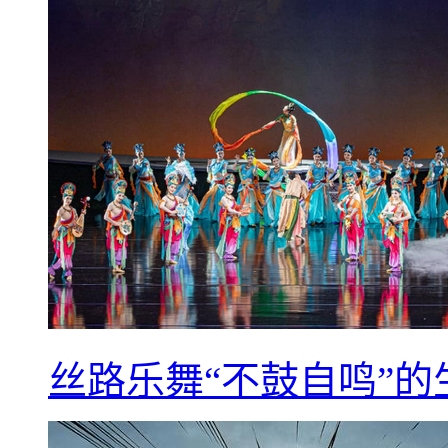
丝路乐舞“不鼓自鸣”