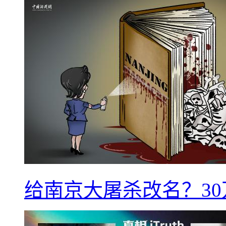
给南京大屠杀改名？3