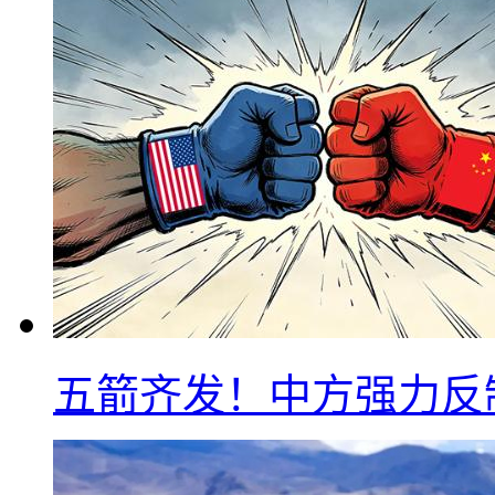
五箭齐发！中方强力反