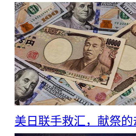
美日联手救汇，献祭的