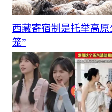
西藏寄宿制是托举高原
笼”