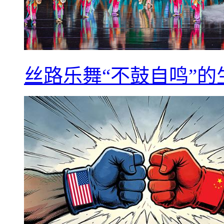
丝路乐舞“不鼓自鸣”