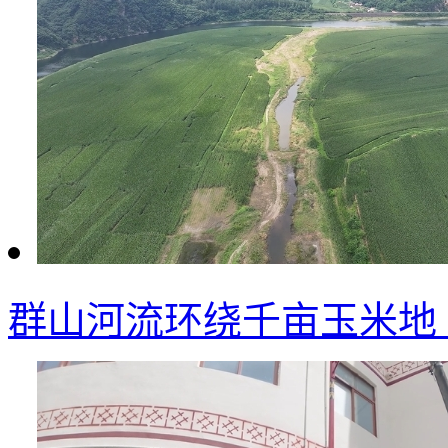
群山河流环绕千亩玉米地 