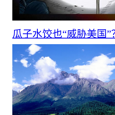
瓜子水饺也“威胁美国”