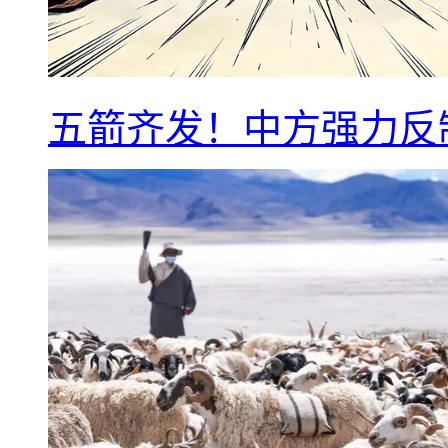
五箭齐发！中方强力反