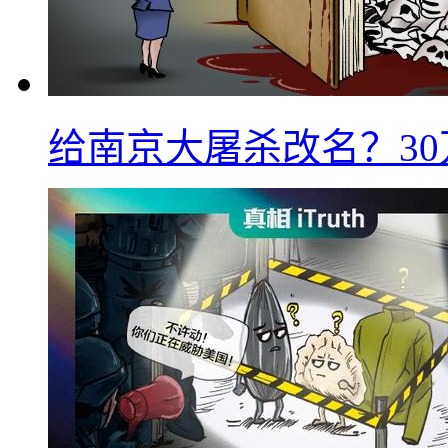
给南京大屠杀改名？3