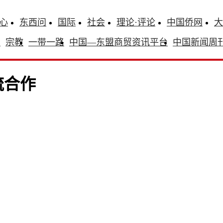
心
东西问
国际
社会
理论·评论
中国侨网
大
识
宗教
一带一路
中国—东盟商贸资讯平台
中国新闻周
流合作