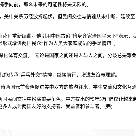
携手向前，那么未来的可能性将是无限的。”
美中关系历经波折起伏，但民间交往与情谊从未中断、延续至
》重新编曲。他引用中国古谚“修身齐家治国平天下”表示，
形式增进两国民众“作为人类大家庭成员的手足情谊”。
深化体育交流。“无论是国家之间还是人与人之间，分歧总是难
能传承“乒乓外交”精神，继续前行，增进友谊与理解。
待两国元首会晤促进美中双方的旅游往来、学生交流和文化互
民间交往中扮演重要角色。中方提出的“5年5万”倡议让越来
多人成为两国友好的支持者、受益者和参与者。(完)