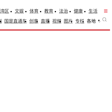
湾区
文娱
体育
教育
法治
健康
生活
刊
国是直通车
创意
直播
视频
图片
专栏
各地