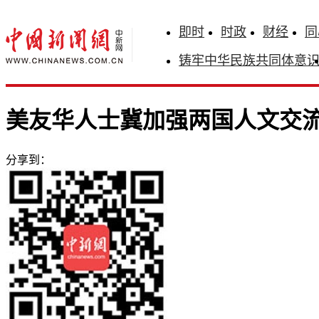
即时
时政
财经
同
铸牢中华民族共同体意
美友华人士冀加强两国人文交
分享到：