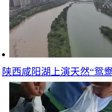
陕西咸阳湖上演天然“鸳鸯