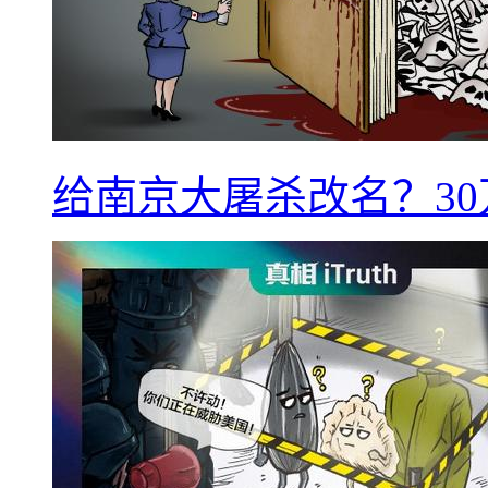
给南京大屠杀改名？3