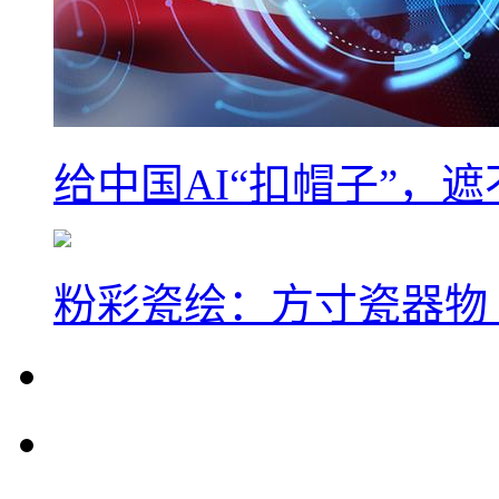
给中国AI“扣帽子”，
粉彩瓷绘：方寸瓷器物