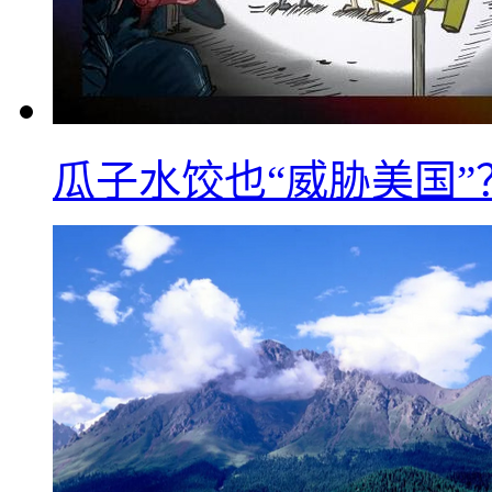
瓜子水饺也“威胁美国”