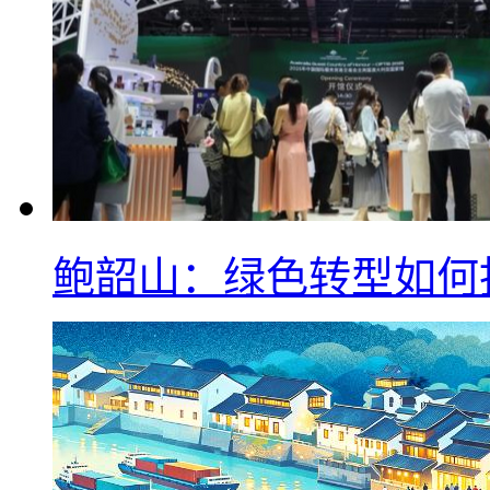
鲍韶山：绿色转型如何