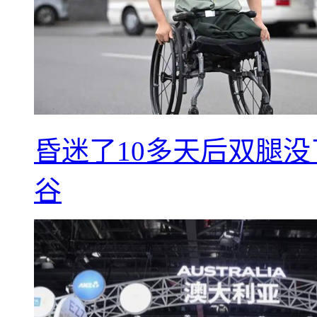
昏迷了10多天后双腿没
谷