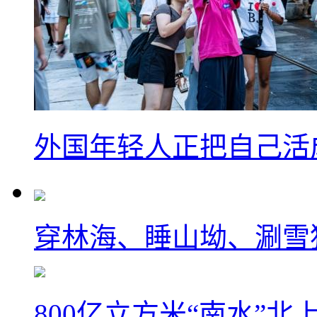
外国年轻人正把自己活成
穿林海、睡山坳、涮雪
800亿立方米“南水”北