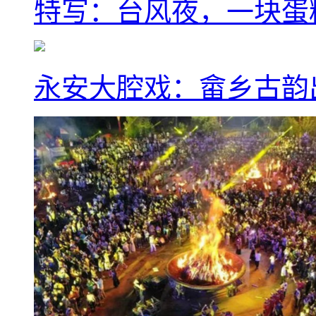
特写：台风夜，一块蛋
永安大腔戏：畲乡古韵