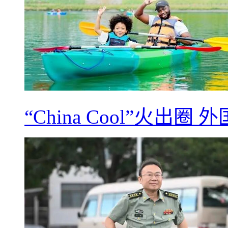
“China Cool”火