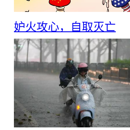
妒火攻心，自取灭亡