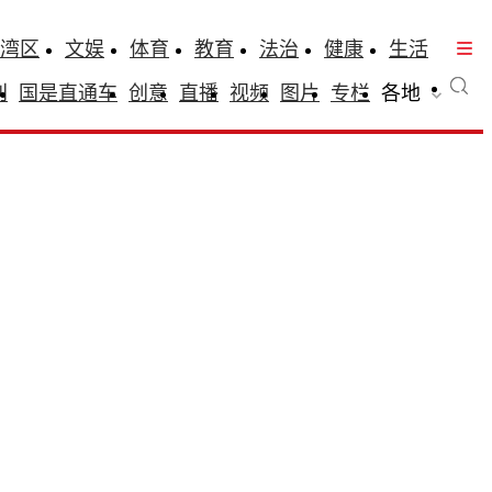
湾区
文娱
体育
教育
法治
健康
生活
刊
国是直通车
创意
直播
视频
图片
专栏
各地