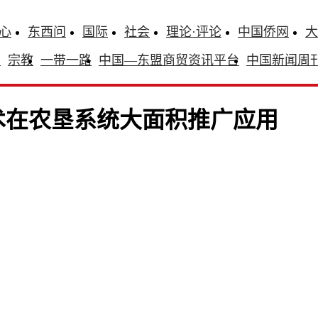
心
东西问
国际
社会
理论·评论
中国侨网
大
识
宗教
一带一路
中国—东盟商贸资讯平台
中国新闻周
术在农垦系统大面积推广应用