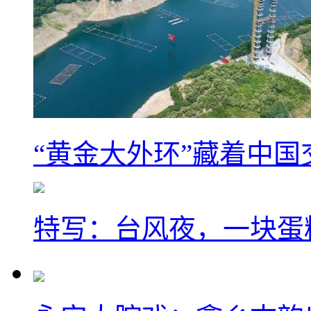
“黄金大外环”藏着中
特写：台风夜，一块蛋