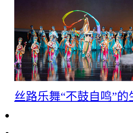
丝路乐舞“不鼓自鸣”