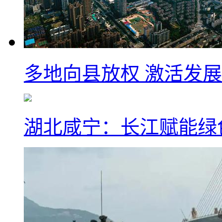
多地向县放权 激活发
湖北咸宁：长江赋能绿