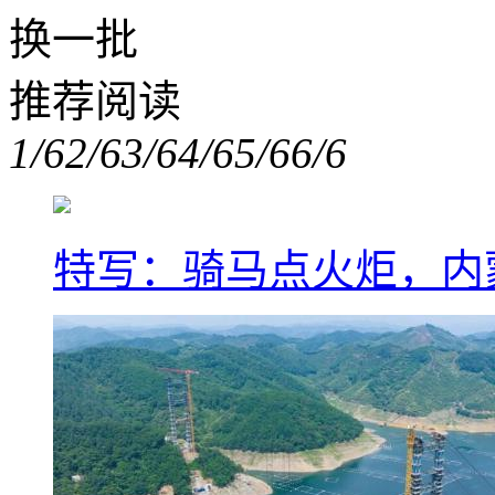
换一批
推荐阅读
1/6
2/6
3/6
4/6
5/6
6/6
特写：骑马点火炬，内