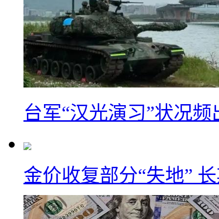
台军“汉光演习”状况频
金价收复部分“失地” 