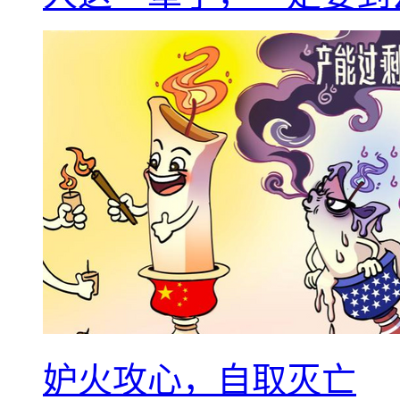
妒火攻心，自取灭亡