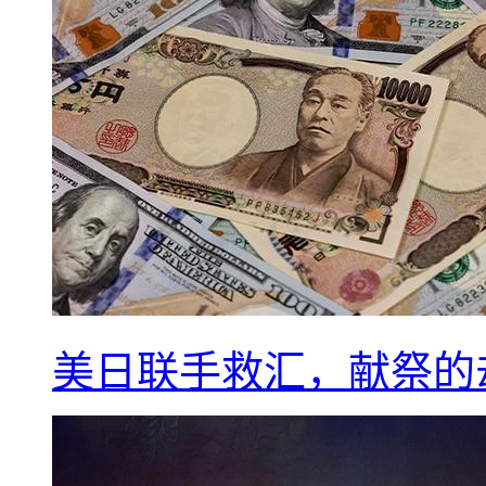
美日联手救汇，献祭的