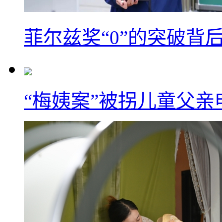
菲尔兹奖“0”的突破背
“梅姨案”被拐儿童父