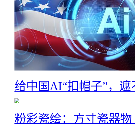
给中国AI“扣帽子”，
粉彩瓷绘：方寸瓷器物