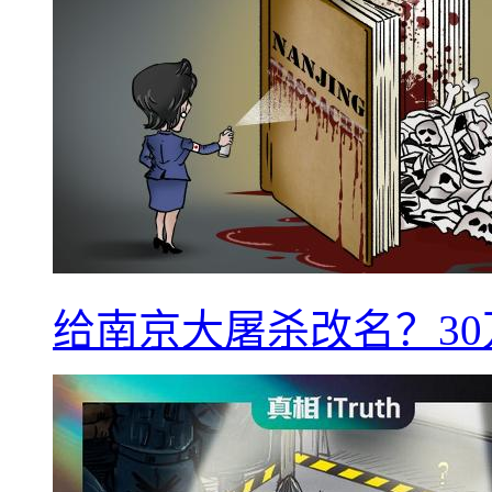
给南京大屠杀改名？3