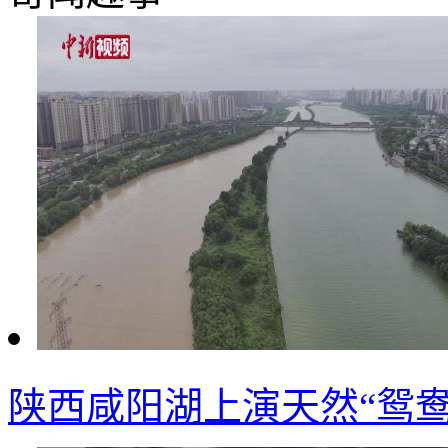
陕西咸阳湖上演天然“鸳鸯