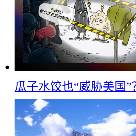
瓜子水饺也“威胁美国”