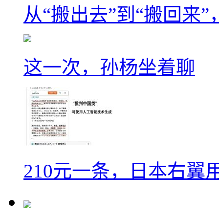
从“搬出去”到“搬回来
这一次，孙杨坐着聊
210元一条，日本右翼