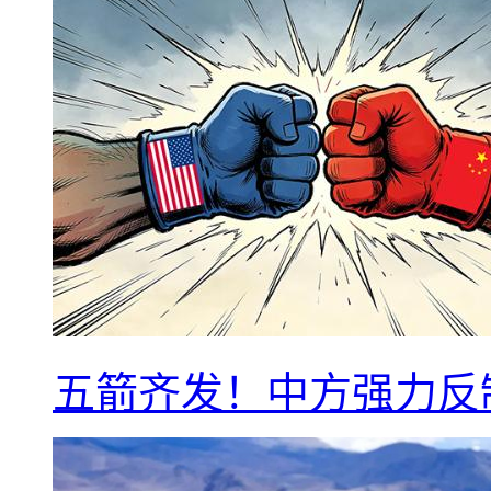
五箭齐发！中方强力反