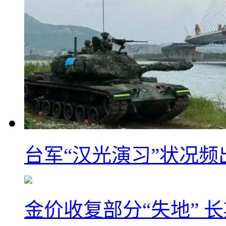
台军“汉光演习”状况频
金价收复部分“失地” 