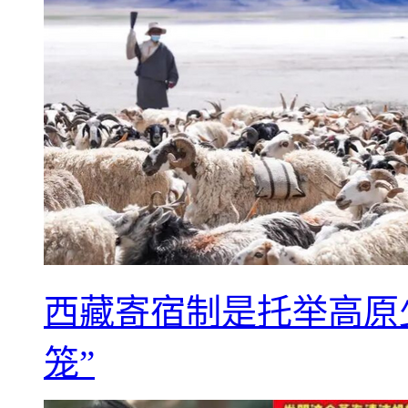
西藏寄宿制是托举高原
笼”