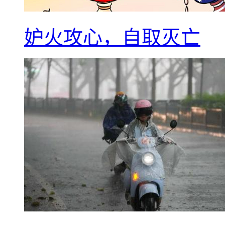
妒火攻心，自取灭亡