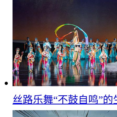
丝路乐舞“不鼓自鸣”