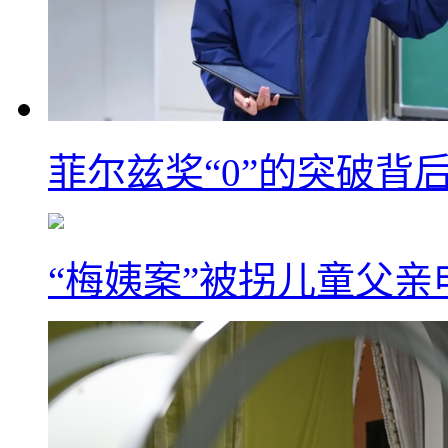
菲尔兹奖“0”的突破背
“梅姨案”被拐儿童父