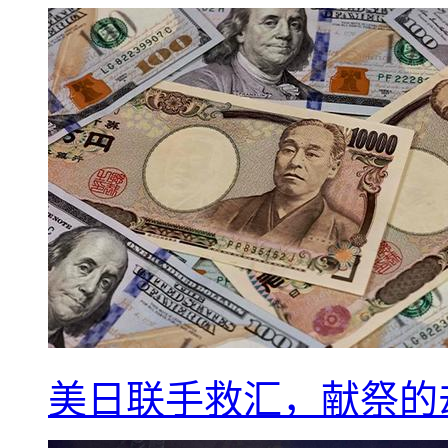
美日联手救汇，献祭的