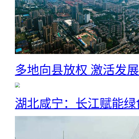
多地向县放权 激活发
湖北咸宁：长江赋能绿